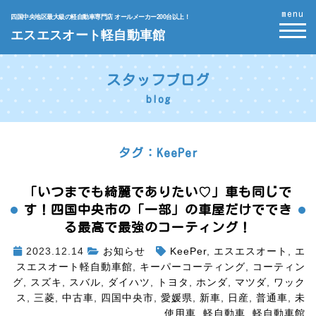
menu
四国中央地区最大級の軽自動車専門店 オールメーカー200台以上！
エスエスオート軽自動車館
スタッフブログ
blog
タグ：KeePer
「いつまでも綺麗でありたい♡」車も同じで
す！四国中央市の「一部」の車屋だけででき
る最高で最強のコーティング！
2023.12.14
お知らせ
KeePer
,
エスエスオート
,
エ
スエスオート軽自動車館
,
キーパーコーティング
,
コーティン
グ
,
スズキ
,
スバル
,
ダイハツ
,
トヨタ
,
ホンダ
,
マツダ
,
ワック
ス
,
三菱
,
中古車
,
四国中央市
,
愛媛県
,
新車
,
日産
,
普通車
,
未
使用車
,
軽自動車
,
軽自動車館