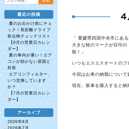
最近の投稿
４
夏のお出かけ前にチェ
ック！長距離ドライブ
前点検チェックリスト
「 愛媛県四国中央市にあ
【8月の営業日カレン
大きな軽のマークが目印の
ダー】
能！」
夏の車内が暑い！エア
コンが効かない原因と
いつもエスエスオートのブ
対策
エアコンフィルター、
今回はお車の納期について
いつ交換しています
現在、新車を購入すると納
か？
【7月の営業日カレン
ダー】
アーカイブ
2026年8月
2026年7月