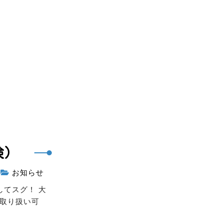
険）
5
お知らせ
してスグ！ 大
ル取り扱い可