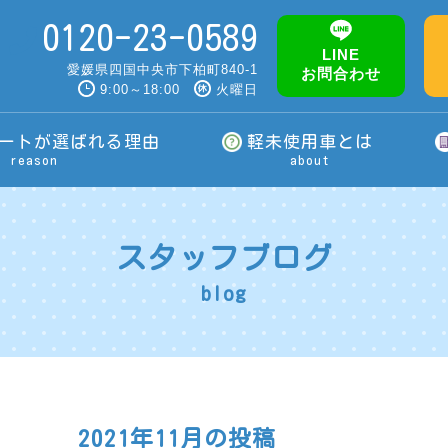
0120-23-0589
LINE
愛媛県四国中央市下柏町840-1
お問合わせ
9:00～18:00
火曜日
ートが選ばれる理由
軽未使用車とは
reason
about
スタッフブログ
blog
2021年11月の投稿