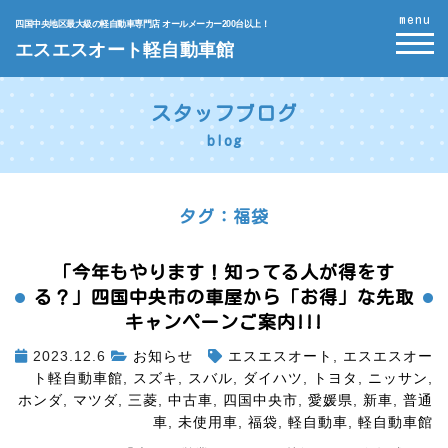
menu
四国中央地区最大級の軽自動車専門店 オールメーカー200台以上！
エスエスオート軽自動車館
スタッフブログ
blog
タグ：福袋
「今年もやります！知ってる人が得をす
る？」四国中央市の車屋から「お得」な先取
キャンペーンご案内!!!
2023.12.6
お知らせ
エスエスオート
,
エスエスオー
ト軽自動車館
,
スズキ
,
スバル
,
ダイハツ
,
トヨタ
,
ニッサン
,
ホンダ
,
マツダ
,
三菱
,
中古車
,
四国中央市
,
愛媛県
,
新車
,
普通
車
,
未使用車
,
福袋
,
軽自動車
,
軽自動車館