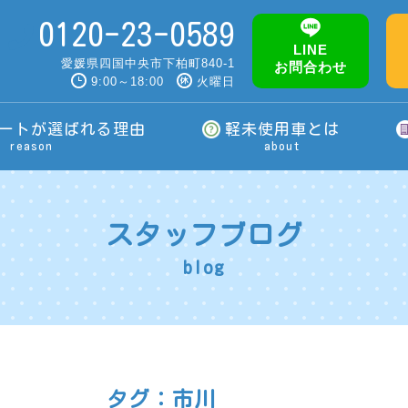
0120-23-0589
LINE
愛媛県四国中央市下柏町840-1
お問合わせ
9:00～18:00
火曜日
ートが選ばれる理由
軽未使用車とは
reason
about
スタッフブログ
blog
タグ：市川