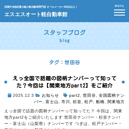
menu
四国中央地区最大級の軽自動車専門店 オールメーカー200台以上！
エスエスオート軽自動車館
スタッフブログ
blog
タグ：世田谷
えっ
全国で話題の図柄ナンバーって知って
た？
今回は【関東地方part2】をご紹介
2025.12.3
お知らせ
part2
,
世田谷
,
全国図柄ナン
バー
,
富士山
,
市川
,
杉並
,
松戸
,
船橋
,
関東地方
えっ
全国で話題の図柄ナンバーって知ってた？ 今回は、関東
地方part2をご紹介いたします
世田谷ナンバー・杉並ナンバ
ー・富士山（山梨県）ナンバーです
つぎは、松戸ナンバー・