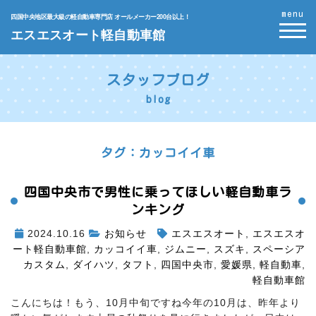
menu
四国中央地区最大級の軽自動車専門店 オールメーカー200台以上！
エスエスオート軽自動車館
スタッフブログ
blog
タグ：カッコイイ車
四国中央市で男性に乗ってほしい軽自動車ラ
ンキング
2024.10.16
お知らせ
エスエスオート
,
エスエスオ
ート軽自動車館
,
カッコイイ車
,
ジムニー
,
スズキ
,
スペーシア
カスタム
,
ダイハツ
,
タフト
,
四国中央市
,
愛媛県
,
軽自動車
,
軽自動車館
こんにちは！もう、10月中旬ですね
今年の10月は、昨年より