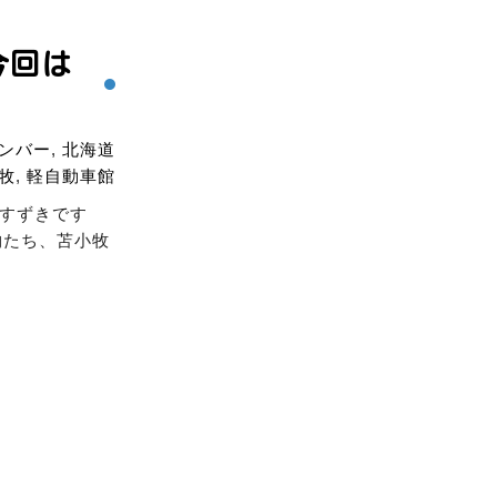
今回は
ンバー
,
北海道
牧
,
軽自動車館
すずきです
物たち、苫小牧