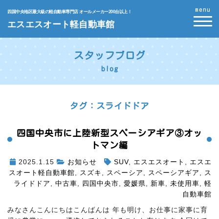
menu
四国中央地区最大級の軽自動車専門店 オールメーカー200台以上！
エスエスオート軽自動車館
スタッフブログ
blog
タグ：スライドドア
四国中央市に上陸
新型スペーシアギア③オッ
トマン編
2025.1.15
お知らせ
SUV
,
エスエスオート
,
エスエ
スオート軽自動車館
,
スズキ
,
スペーシア
,
スペーシアギア
,
ス
ライドドア
,
中古車
,
四国中央市
,
愛媛県
,
新車
,
未使用車
,
軽
自動車館
みなさんこんにちはこんばんは
年も明け、お仕事に家事に育