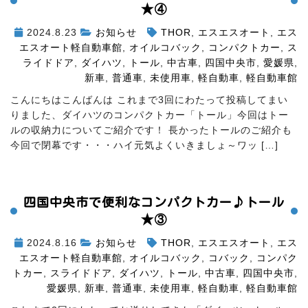
★④
2024.8.23
お知らせ
THOR
,
エスエスオート
,
エス
エスオート軽自動車館
,
オイルコバック
,
コンパクトカー
,
ス
ライドドア
,
ダイハツ
,
トール
,
中古車
,
四国中央市
,
愛媛県
,
新車
,
普通車
,
未使用車
,
軽自動車
,
軽自動車館
こんにちはこんばんは
これまで3回にわたって投稿してまい
りました、ダイハツのコンパクトカー「トール」
今回はトー
ルの収納力についてご紹介です！ 長かったトールのご紹介も
今回で閉幕です・・・ハイ元気よくいきましょ～
ワッ […]
四国中央市で便利なコンパクトカー♪トール
★③
2024.8.16
お知らせ
THOR
,
エスエスオート
,
エス
エスオート軽自動車館
,
オイルコバック
,
コバック
,
コンパク
トカー
,
スライドドア
,
ダイハツ
,
トール
,
中古車
,
四国中央市
,
愛媛県
,
新車
,
普通車
,
未使用車
,
軽自動車
,
軽自動車館