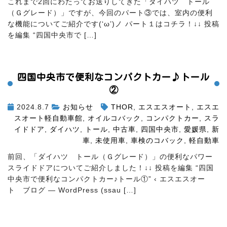
これまで2回にわたってお送りしてきた「ダイハツ トール
（Ｇグレード）」ですが、今回のパート③では、室内の便利
な機能についてご紹介です(‘ω’)ノ パート１はコチラ！↓↓ 投稿
を編集 “四国中央市で […]
四国中央市で便利なコンパクトカー♪トール
②
2024.8.7
お知らせ
THOR
,
エスエスオート
,
エスエ
スオート軽自動車館
,
オイルコバック
,
コンパクトカー
,
スラ
イドドア
,
ダイハツ
,
トール
,
中古車
,
四国中央市
,
愛媛県
,
新
車
,
未使用車
,
車検のコバック
,
軽自動車
前回、「ダイハツ トール（Ｇグレード）」の便利なパワー
スライドドアについてご紹介しました！↓↓ 投稿を編集 “四国
中央市で便利なコンパクトカー♪トール
①” ‹ エスエスオー
ト ブログ — WordPress (ssau […]