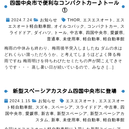
四国中央市で便利なコンパクトカー♪トール
①
2024.7.24
お知らせ
THOR
,
エスエスオート
,
エス
エスオート軽自動車館
,
オイルコバック
,
コンパクトカー
,
ス
ライドドア
,
ダイハツ
,
トール
,
中古車
,
四国中央市
,
愛媛県
,
普通車
,
未使用車
,
軽自動車
,
軽自動車館
梅雨の中休みも終わり、梅雨後半突入しましたね
ダムの水は
どれくらい溜っただろうか、と考えてしまうほどよく降る梅
雨ですね
梅雨明けを待ちわびたセミたちの声が聞こえてきそ
うです・・・
蒸し暑い日が続いているので、みなさ […]
新型スペーシアカスタム四国中央市に登場
2024.1.15
お知らせ
エスエスオート
,
エスエスオー
ト軽自動車館
,
スズキ
,
スペーシア
,
スライドドア
,
中古車
,
四
国中央市
,
愛媛県
,
新古車
,
新型スペーシア
,
新型スペーシアカ
スタム
,
新車
,
未使用車
,
軽自動車
,
軽自動車館