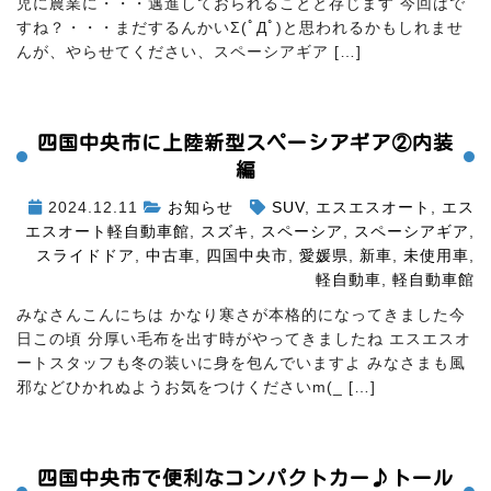
児に農業に・・・邁進しておられることと存じます
今回はで
すね？・・・まだするんかいΣ(ﾟДﾟ)と思われるかもしれませ
んが、やらせてください、スペーシアギア […]
四国中央市に上陸
新型スペーシアギア②内装
編
2024.12.11
お知らせ
SUV
,
エスエスオート
,
エス
エスオート軽自動車館
,
スズキ
,
スペーシア
,
スペーシアギア
,
スライドドア
,
中古車
,
四国中央市
,
愛媛県
,
新車
,
未使用車
,
軽自動車
,
軽自動車館
みなさんこんにちは
かなり寒さが本格的になってきました今
日この頃
分厚い毛布を出す時がやってきましたね
エスエスオ
ートスタッフも冬の装いに身を包んでいますよ
みなさまも風
邪などひかれぬようお気をつけくださいm(_ […]
四国中央市で便利なコンパクトカー♪トール