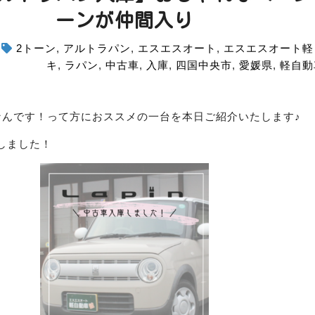
ーンが仲間入り
2トーン
,
アルトラパン
,
エスエスオート
,
エスエスオート軽
キ
,
ラパン
,
中古車
,
入庫
,
四国中央市
,
愛媛県
,
軽自動
なんです！って方におススメの一台を本日ご紹介いたします♪
しました！