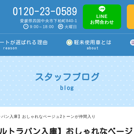
0120-23-0589
LINE
愛媛県四国中央市下柏町840-1
お問合わせ
9:00～18:00
火曜日
ートが選ばれる理由
軽未使用車とは
reason
about
スタッフブログ
blog
ラパン入庫】おしゃれなベージュ2トーンが仲間入り
アルトラパン入庫】おしゃれなベージ