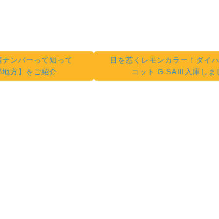
柄ナンバーって知って
目を惹くレモンカラー！ダイハ
部地方】をご紹介
コット G SAⅢ入庫しま