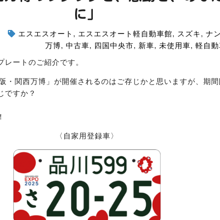
に」
エスエスオート
,
エスエスオート軽自動車館
,
スズキ
,
ナ
万博
,
中古車
,
四国中央市
,
新車
,
未使用車
,
軽自動
プレートのご紹介です。
「大阪・関西万博」が開催されるのはご存じかと思いますが、期
じですか？
！
〈自家用登録車〉