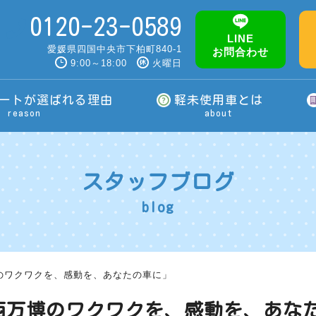
0120-23-0589
LINE
愛媛県四国中央市下柏町840-1
お問合わせ
9:00～18:00
火曜日
ートが選ばれる理由
軽未使用車とは
reason
about
スタッフブログ
blog
のワクワクを、感動を、あなたの車に」
西万博のワクワクを、感動を、あな