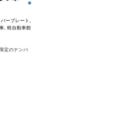
ンバープレート
,
車
,
軽自動車館
間限定のナンバ