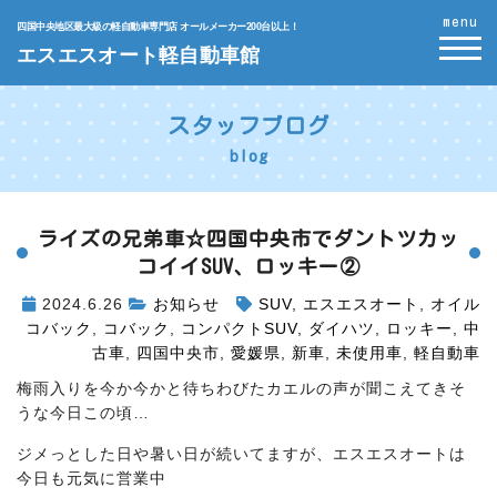
menu
四国中央地区最大級の軽自動車専門店 オールメーカー200台以上！
エスエスオート軽自動車館
スタッフブログ
blog
ライズの兄弟車☆四国中央市でダントツカッ
コイイSUV、ロッキー②
2024.6.26
お知らせ
SUV
,
エスエスオート
,
オイル
コバック
,
コバック
,
コンパクトSUV
,
ダイハツ
,
ロッキー
,
中
古車
,
四国中央市
,
愛媛県
,
新車
,
未使用車
,
軽自動車
梅雨入りを今か今かと待ちわびたカエルの声が聞こえてきそ
うな今日この頃…
ジメっとした日や暑い日が続いてますが、エスエスオートは
今日も元気に営業中