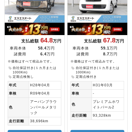
64.8
67.8
支払総額
万円
支払総額
万円
車両本体
58.4
万円
車両本体
59.1
万円
諸費用
6.4
万円
諸費用
8.7
万円
※価格はすべて税込みです。
※価格はすべて税込みです。
自社保証付き(１カ月または
自社保証付き(１カ月または
1000Km)
1000Km)
定期点検無し
定期点検付き
年式
H28年04月
年式
H31年03月
車検
R09年04月
車検
-
アーバンブラウ
プレミアムホワ
色
色
ンパールメタリ
イトパール2
ック
走行距離
93,328km
走行距離
38,696km