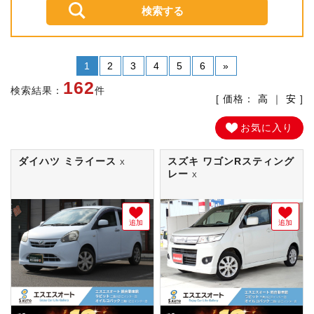
1
2
3
4
5
6
»
162
検索結果：
件
[ 価格：
高
｜
安
]
お気に入り
ダイハツ ミライース
スズキ ワゴンRスティング
X
レー
X
追加
追加