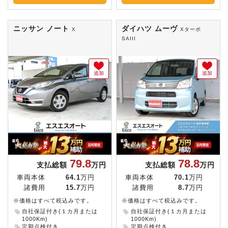
ニッサン ノート
ダイハツ ムーヴ
X
Xターボ
SAIII
追加
追加
79.8
78.8
支払総額
万円
支払総額
万円
車両本体
64.1
万円
車両本体
70.1
万円
諸費用
15.7
万円
諸費用
8.7
万円
※価格はすべて税込みです。
※価格はすべて税込みです。
自社保証付き(１カ月または
自社保証付き(１カ月または
1000Km)
1000Km)
定期点検付き
定期点検付き