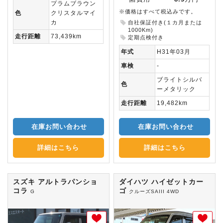
プラムブラウン
※価格はすべて税込みです。
色
クリスタルマイ
カ
自社保証付き(１カ月または
1000Km)
走行距離
73,439km
定期点検付き
年式
H31年03月
車検
-
ブライトシルバ
色
ーメタリック
走行距離
19,482km
在庫お問い合わせ
在庫お問い合わせ
詳細はこちら
詳細はこちら
スズキ アルトラパンショ
ダイハツ ハイゼットカー
コラ
ゴ
G
クルーズSAIII 4WD