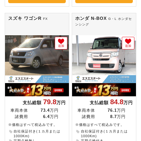
スズキ ワゴンR
ホンダ N-BOX
FX
G・L ホンダセ
ンシング
追加
追加
79.8
84.8
支払総額
万円
支払総額
万円
車両本体
73.4
万円
車両本体
76.1
万円
諸費用
6.4
万円
諸費用
8.7
万円
※価格はすべて税込みです。
※価格はすべて税込みです。
自社保証付き(１カ月または
自社保証付き(１カ月または
1000Km)
1000Km)
定期点検無し
定期点検付き