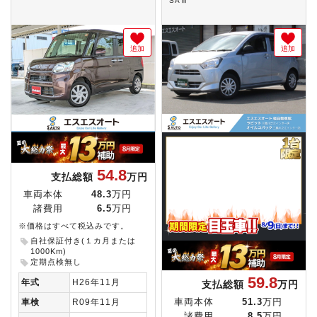
SAⅢ
追加
追加
54.8
支払総額
万円
車両本体
48.3
万円
諸費用
6.5
万円
※価格はすべて税込みです。
自社保証付き(１カ月または
1000Km)
定期点検無し
59.8
年式
H26年11月
支払総額
万円
車両本体
51.3
万円
車検
R09年11月
諸費用
8.5
万円