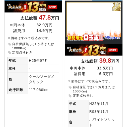
47.8
支払総額
万円
車両本体
32.9
万円
諸費用
14.9
万円
※価格はすべて税込みです。
自社保証無し(１か月または
1000Km)
定期点検付き
39.8
年式
H25年07月
支払総額
万円
車両本体
33.5
万円
車検
-
諸費用
6.3
万円
クールソーダメ
色
※価格はすべて税込みです。
タリック
自社保証付き(１カ月または
走行距離
117,080km
1000Km)
定期点検無し
年式
H22年11月
車検
R08年11月
ホワイトソリッ
色
ド