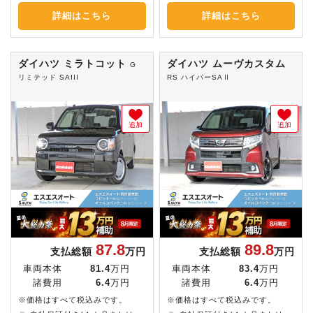
詳細はこちら
詳細はこちら
ダイハツ ミラトコット
ダイハツ ムーヴカスタム
G
リミテッド SAIII
RS ハイパーSAⅡ
追加
追加
87.8
89.8
支払総額
万円
支払総額
万円
車両本体
81.4
万円
車両本体
83.4
万円
諸費用
6.4
万円
諸費用
6.4
万円
※価格はすべて税込みです。
※価格はすべて税込みです。