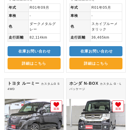
年式
R01年09月
年式
R01年05月
車検
-
車検
-
ダークメタルグ
スカイブルーメ
色
色
レー
タリック
走行距離
82,114km
走行距離
36,465km
在庫お問い合わせ
在庫お問い合わせ
詳細はこちら
詳細はこちら
トヨタ ルーミー
ホンダ N-BOX
カスタムG S
カスタム G・L
4WD
パッケージ
追加
追加