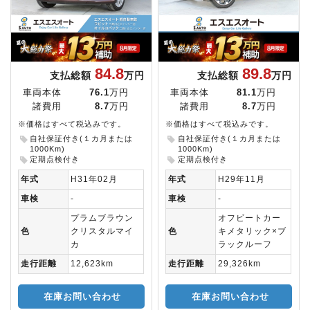
84.8
89.8
支払総額
万円
支払総額
万円
車両本体
76.1
万円
車両本体
81.1
万円
諸費用
8.7
万円
諸費用
8.7
万円
※価格はすべて税込みです。
※価格はすべて税込みです。
自社保証付き(１カ月または
自社保証付き(１カ月または
1000Km)
1000Km)
定期点検付き
定期点検付き
年式
H31年02月
年式
H29年11月
車検
-
車検
-
プラムブラウン
オフビートカー
色
クリスタルマイ
色
キメタリック×ブ
カ
ラックルーフ
走行距離
12,623km
走行距離
29,326km
在庫お問い合わせ
在庫お問い合わせ