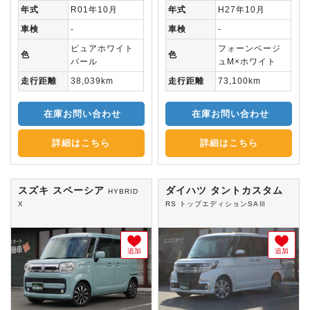
年式
R01年10月
年式
H27年10月
車検
-
車検
-
ピュアホワイト
フォーンベージ
色
色
パール
ュM×ホワイト
走行距離
38,039km
走行距離
73,100km
在庫お問い合わせ
在庫お問い合わせ
詳細はこちら
詳細はこちら
スズキ スペーシア
ダイハツ タントカスタム
HYBRID
X
RS トップエディションSAⅢ
追加
追加