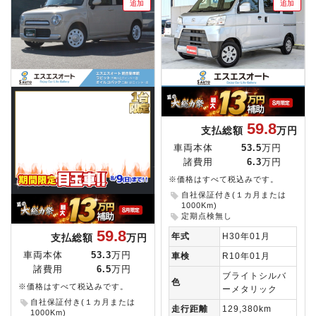
追加
追加
59.8
支払総額
万円
車両本体
53.5
万円
諸費用
6.3
万円
※価格はすべて税込みです。
自社保証付き(１カ月または
1000Km)
定期点検無し
59.8
年式
H30年01月
支払総額
万円
車両本体
53.3
万円
車検
R10年01月
諸費用
6.5
万円
ブライトシルバ
色
※価格はすべて税込みです。
ーメタリック
自社保証付き(１カ月または
走行距離
129,380km
1000Km)