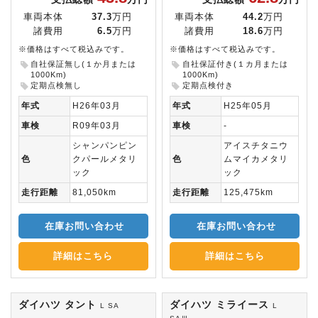
車両本体
37.3
万円
車両本体
44.2
万円
諸費用
6.5
万円
諸費用
18.6
万円
※価格はすべて税込みです。
※価格はすべて税込みです。
自社保証無し(１か月または
自社保証付き(１カ月または
1000Km)
1000Km)
定期点検無し
定期点検付き
年式
H26年03月
年式
H25年05月
車検
R09年03月
車検
-
シャンパンピン
アイスチタニウ
色
クパールメタリ
色
ムマイカメタリ
ック
ック
走行距離
81,050km
走行距離
125,475km
在庫お問い合わせ
在庫お問い合わせ
詳細はこちら
詳細はこちら
ダイハツ タント
ダイハツ ミライース
L SA
L