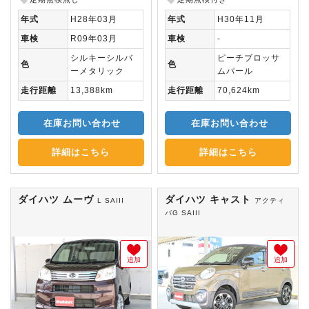
年式
H28年03月
年式
H30年11月
車検
R09年03月
車検
-
シルキーシルバ
ピーチブロッサ
色
色
ーメタリック
ムパール
走行距離
13,388km
走行距離
70,624km
在庫お問い合わせ
在庫お問い合わせ
詳細はこちら
詳細はこちら
ダイハツ ムーヴ
ダイハツ キャスト
L SAIII
アクティ
バG SAIII
追加
追加