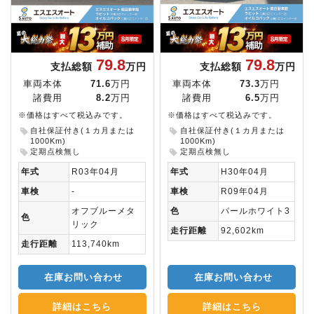
79.8
79.8
支払総額
万円
支払総額
万円
車両本体
71.6
万円
車両本体
73.3
万円
諸費用
8.2
万円
諸費用
6.5
万円
※価格はすべて税込みです。
※価格はすべて税込みです。
自社保証付き(１カ月または
自社保証付き(１カ月または
1000Km)
1000Km)
定期点検無し
定期点検無し
年式
R03年04月
年式
H30年04月
車検
-
車検
R09年04月
オフブルーメタ
色
パールホワイト3
色
リック
走行距離
92,602km
走行距離
113,740km
在庫お問い合わせ
在庫お問い合わせ
詳細はこちら
詳細はこちら