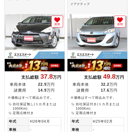
イアクティブ
追加
追加
37.8
49.8
支払総額
万円
支払総額
万円
車両本体
22.9
万円
車両本体
32.2
万円
諸費用
14.9
万円
諸費用
17.6
万円
※価格はすべて税込みです。
※価格はすべて税込みです。
自社保証無し(１か月または
自社保証付き(１カ月または
1000Km)
1000Km)
定期点検付き
定期点検付き
年式
H26年04月
年式
H25年02月
車検
-
車検
-