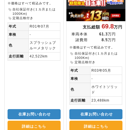
※価格はすべて税込みです。
自社保証付き(１カ月または
1000Km)
定期点検付き
69.8
年式
R01年07月
支払総額
万円
車両本体
61.3
万円
車検
-
諸費用
8.5
万円
スプラッシュブ
色
※価格はすべて税込みです。
ルーメタリック
自社保証付き(１カ月または
走行距離
42,522km
1000Km)
定期点検付き
年式
R03年05月
車検
-
ホワイトソリッ
色
ド
走行距離
23,488km
在庫お問い合わせ
在庫お問い合わせ
詳細はこちら
詳細はこちら