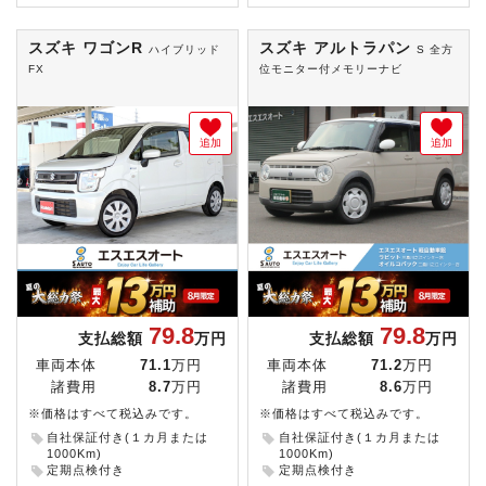
スズキ ワゴンR
スズキ アルトラパン
ハイブリッド
S 全方
FX
位モニター付メモリーナビ
追加
追加
79.8
79.8
支払総額
万円
支払総額
万円
車両本体
71.1
万円
車両本体
71.2
万円
諸費用
8.7
万円
諸費用
8.6
万円
※価格はすべて税込みです。
※価格はすべて税込みです。
自社保証付き(１カ月または
自社保証付き(１カ月または
1000Km)
1000Km)
定期点検付き
定期点検付き