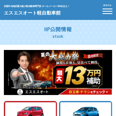
menu
四国中央地区最大級の軽自動車専門店 オールメーカー200台以上！
エスエスオート軽自動車館
HP公開情報
stock