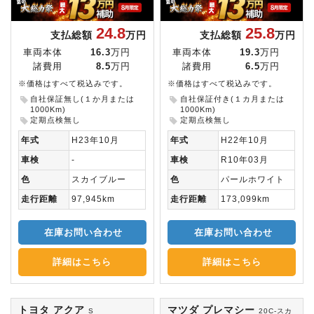
24.8
25.8
支払総額
万円
支払総額
万円
車両本体
16.3
万円
車両本体
19.3
万円
諸費用
8.5
万円
諸費用
6.5
万円
※価格はすべて税込みです。
※価格はすべて税込みです。
自社保証無し(１か月または
自社保証付き(１カ月または
1000Km)
1000Km)
定期点検無し
定期点検無し
年式
H23年10月
年式
H22年10月
車検
-
車検
R10年03月
色
スカイブルー
色
パールホワイト
走行距離
97,945km
走行距離
173,099km
在庫お問い合わせ
在庫お問い合わせ
詳細はこちら
詳細はこちら
トヨタ アクア
マツダ プレマシー
S
20C-スカ