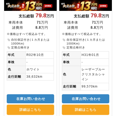
79.8
79.8
支払総額
万円
支払総額
万円
車両本体
71
万円
車両本体
71
万円
諸費用
8.8
万円
諸費用
8.8
万円
※価格はすべて税込みです。
※価格はすべて税込みです。
自社保証付き(１カ月または
自社保証付き(１カ月または
1000Km)
1000Km)
定期点検付き
定期点検付き
年式
R02年10月
年式
H31年01月
車検
-
車検
-
色
ホワイト
レーザーブルー
色
クリスタルシャ
走行距離
38,632km
イン
走行距離
99,570km
在庫お問い合わせ
在庫お問い合わせ
詳細はこちら
詳細はこちら