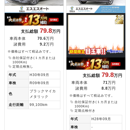
79.8
支払総額
万円
車両本体
70.6
万円
諸費用
9.2
万円
※価格はすべて税込みです。
自社保証付き(１カ月または
1000Km)
定期点検無し
79.8
年式
H30年09月
支払総額
万円
車両本体
71
万円
車検
R09年09月
諸費用
8.8
万円
ブラックマイカ
色
※価格はすべて税込みです。
メタリック
自社保証付き(１カ月または
走行距離
99,100km
1000Km)
定期点検付き
年式
H28年09月
車検
-