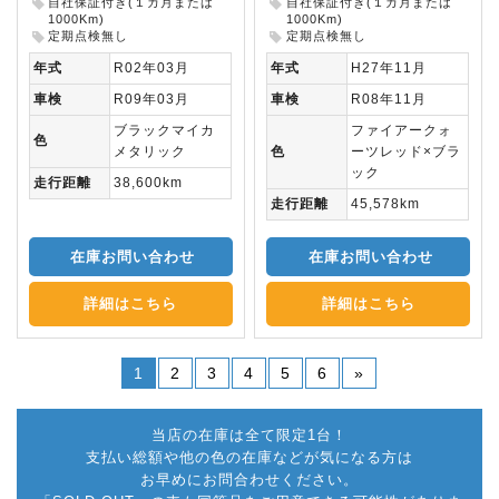
自社保証付き(１カ月または
自社保証付き(１カ月または
1000Km)
1000Km)
定期点検無し
定期点検無し
年式
R02年03月
年式
H27年11月
車検
R09年03月
車検
R08年11月
ブラックマイカ
ファイアークォ
色
メタリック
色
ーツレッド×ブラ
ック
走行距離
38,600km
走行距離
45,578km
在庫お問い合わせ
在庫お問い合わせ
詳細はこちら
詳細はこちら
1
2
3
4
5
6
»
当店の在庫は全て限定1台！
支払い総額や他の色の在庫などが気になる方は
お早めにお問合わせください。