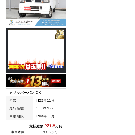
クリッパーバン
DX
年式
H22年11月
走行距離
55,337km
車検期限
R08年11月
39.8
支払総額
万円
車両本体
33.5
万円