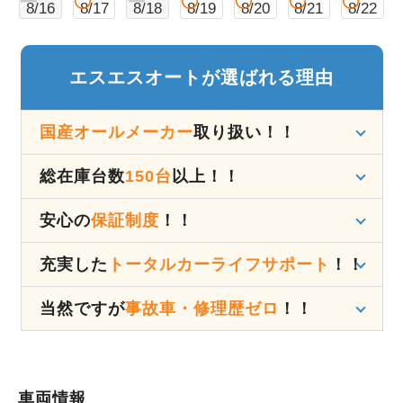
8/16
8/17
8/18
8/19
8/20
8/21
8/22
エスエスオートが選ばれる理由
国産オールメーカー
取り扱い！！
総在庫台数
150台
以上！！
安心の
保証制度
！！
充実した
トータルカーライフサポート
！！
当然ですが
事故車・修理歴ゼロ
！！
車両情報