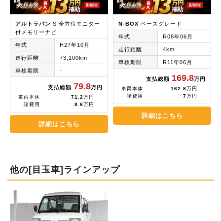
アルトラパン
S 全方位モニター
N-BOX
ベースグレード
付メモリーナビ
年式
R08年06月
年式
H27年10月
走行距離
4km
走行距離
73,100km
車検期限
R11年06月
車検期限
-
169.8
支払総額
万円
79.8
支払総額
万円
車両本体
162.8
万円
諸費用
7
万円
車両本体
71.2
万円
諸費用
8.6
万円
詳細はこちら
詳細はこちら
他の[目玉車]ラインアップ