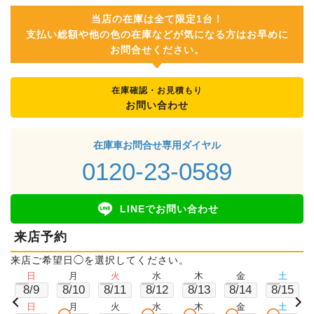
当店の在庫は全て限定1台！
支払い総額や他の色の在庫などが気になる方はお早めに
お問合せください。
在庫確認・お見積もり
お問い合わせ
在庫車お問合せ専用ダイヤル
0120-23-0589
LINEでお問い合わせ
来店予約
来店ご希望日◯を選択してください。
日
月
火
水
木
金
土
8/9
8/10
8/11
8/12
8/13
8/14
8/15
日
月
火
水
木
金
土