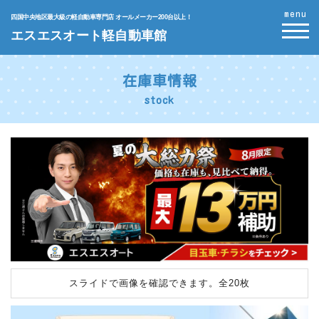
menu
四国中央地区最大級の軽自動車専門店 オールメーカー200台以上！
エスエスオート軽自動車館
在庫車情報
stock
スライドで画像を確認できます。
全20枚