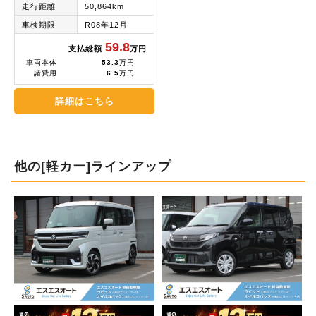
走行距離
50,864km
車検期限
R08年12月
59.8
支払総額
万円
車両本体
53.3
万円
諸費用
6.5
万円
詳細はこちら
他の[軽カー]ラインアップ