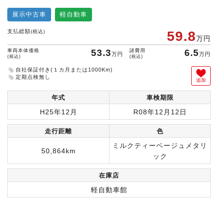
展示中古車
軽自動車
支払総額
(税込)
59.8
万円
車両本体価格
53.3
諸費用
6.5
万円
万円
(税込)
(税込)
自社保証付き(１カ月または1000Km)
定期点検無し
追加
年式
車検期限
H25年12月
R08年12月12日
走行距離
色
ミルクティーベージュメタリ
50,864km
ック
在庫店
軽自動車館