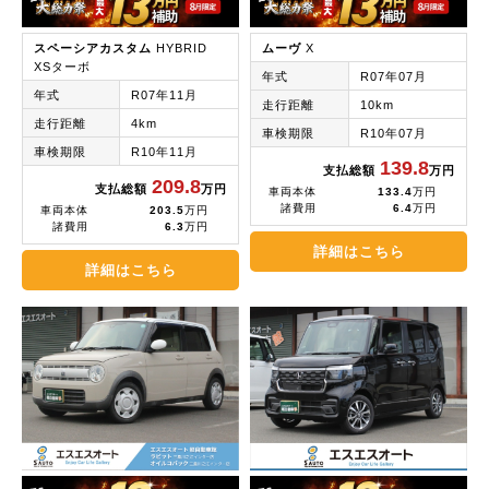
スペーシアカスタム
HYBRID
ムーヴ
X
XSターボ
年式
R07年07月
年式
R07年11月
走行距離
10km
走行距離
4km
車検期限
R10年07月
車検期限
R10年11月
139.8
支払総額
万円
209.8
支払総額
万円
車両本体
133.4
万円
諸費用
6.4
万円
車両本体
203.5
万円
諸費用
6.3
万円
詳細はこちら
詳細はこちら