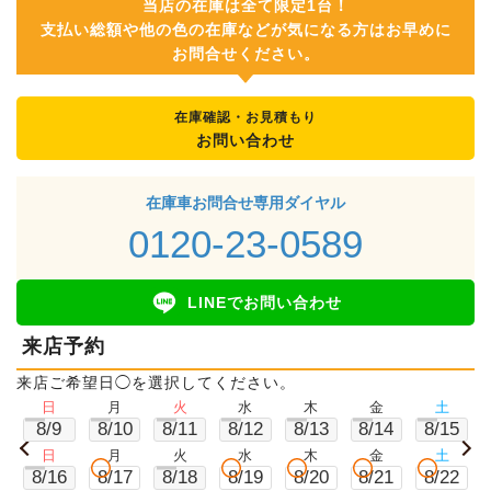
当店の在庫は全て限定1台！
支払い総額や他の色の在庫などが気になる方はお早めに
お問合せください。
在庫確認・お見積もり
お問い合わせ
在庫車お問合せ専用ダイヤル
0120-23-0589
LINEでお問い合わせ
来店予約
来店ご希望日◯を選択してください。
日
月
火
水
木
金
土
8/9
8/10
8/11
8/12
8/13
8/14
8/15
日
月
火
水
木
金
土
8/16
8/17
8/18
8/19
8/20
8/21
8/22