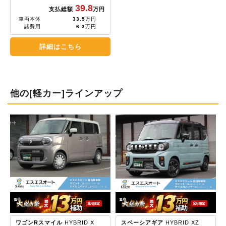
39.8
支払総額
万円
車両本体
33.5
万円
諸費用
6.3
万円
詳細はこちら
他の[軽カー]ラインアップ
ワゴンRスマイル
HYBRID X
スペーシアギア
HYBRID XZ