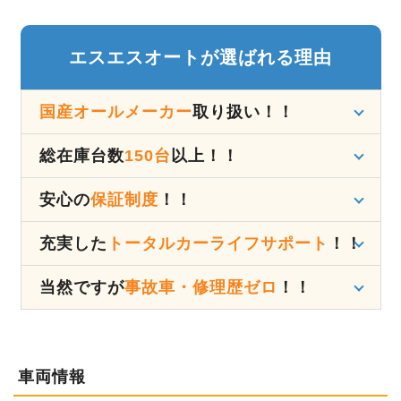
エスエスオートが選ばれる理由
国産オールメーカー
取り扱い！！
総在庫台数
150台
以上！！
安心の
保証制度
！！
充実した
トータルカーライフサポート
！！
当然ですが
事故車・修理歴ゼロ
！！
車両情報