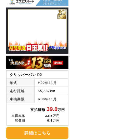
クリッパーバン
DX
年式
H22年11月
走行距離
55,337km
車検期限
R08年11月
39.8
支払総額
万円
車両本体
33.5
万円
諸費用
6.3
万円
詳細はこちら