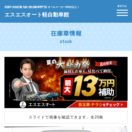
menu
四国中央地区最大級の軽自動車専門店 オールメーカー200台以上！
エスエスオート軽自動車館
在庫車情報
stock
スライドで画像を確認できます。
全20枚