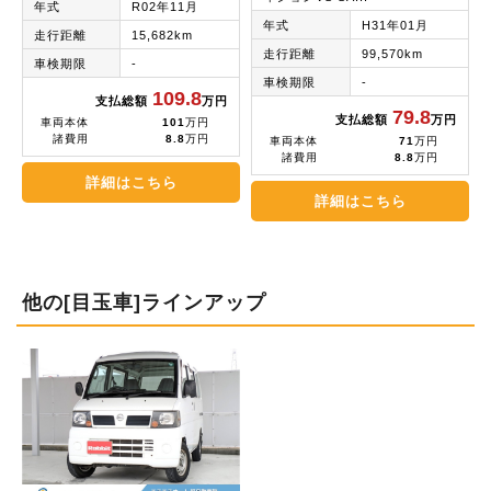
年式
R02年11月
年式
H31年01月
走行距離
15,682km
走行距離
99,570km
車検期限
-
車検期限
-
109.8
支払総額
万円
79.8
支払総額
万円
車両本体
101
万円
諸費用
8.8
万円
車両本体
71
万円
諸費用
8.8
万円
詳細はこちら
詳細はこちら
他の[目玉車]ラインアップ