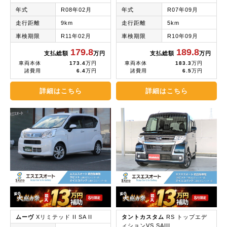
年式
R08年02月
年式
R07年09月
走行距離
9km
走行距離
5km
車検期限
R11年02月
車検期限
R10年09月
179.8
189.8
支払総額
万円
支払総額
万円
車両本体
173.4
万円
車両本体
183.3
万円
諸費用
6.4
万円
諸費用
6.5
万円
詳細はこちら
詳細はこちら
ムーヴ
Xリミテッド II SA II
タントカスタム
RS トップエデ
ィションVS SAIII