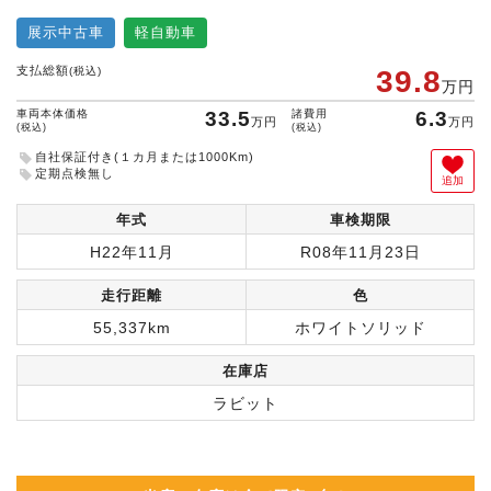
展示中古車
軽自動車
支払総額
(税込)
39.8
万円
車両本体価格
33.5
諸費用
6.3
万円
万円
(税込)
(税込)
自社保証付き(１カ月または1000Km)
定期点検無し
追加
年式
車検期限
H22年11月
R08年11月23日
走行距離
色
55,337km
ホワイトソリッド
在庫店
ラビット