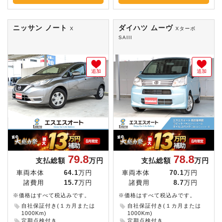
ニッサン ノート
ダイハツ ムーヴ
X
Xターボ
SAIII
追加
追加
79.8
78.8
支払総額
万円
支払総額
万円
車両本体
64.1
万円
車両本体
70.1
万円
諸費用
15.7
万円
諸費用
8.7
万円
※価格はすべて税込みです。
※価格はすべて税込みです。
自社保証付き(１カ月または
自社保証付き(１カ月または
1000Km)
1000Km)
定期点検付き
定期点検付き