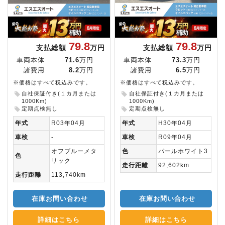
79.8
79.8
支払総額
万円
支払総額
万円
車両本体
71.6
万円
車両本体
73.3
万円
諸費用
8.2
万円
諸費用
6.5
万円
※価格はすべて税込みです。
※価格はすべて税込みです。
自社保証付き(１カ月または
自社保証付き(１カ月または
1000Km)
1000Km)
定期点検無し
定期点検無し
年式
R03年04月
年式
H30年04月
車検
-
車検
R09年04月
オフブルーメタ
色
パールホワイト3
色
リック
走行距離
92,602km
走行距離
113,740km
在庫お問い合わせ
在庫お問い合わせ
詳細はこちら
詳細はこちら