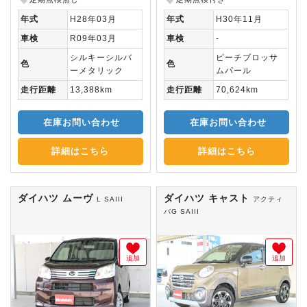
年式
H28年03月
年式
H30年11月
車検
R09年03月
車検
-
シルキーシルバ
ピーチブロッサ
色
色
ーメタリック
ムパール
走行距離
13,388km
走行距離
70,624km
在庫お問い合わせ
在庫お問い合わせ
詳細はこちら
詳細はこちら
ダイハツ ムーヴ
ダイハツ キャスト
L SAIII
アクティ
バG SAIII
追加
追加