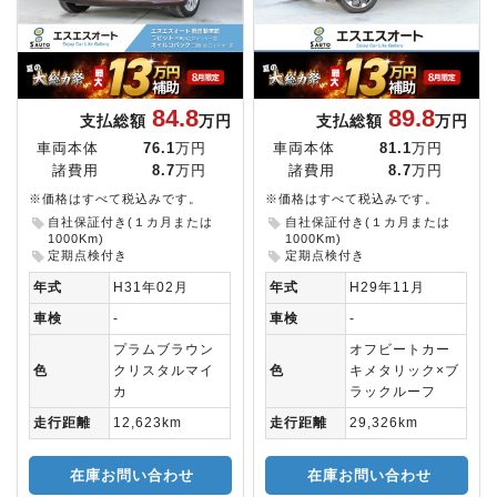
84.8
89.8
支払総額
万円
支払総額
万円
車両本体
76.1
万円
車両本体
81.1
万円
諸費用
8.7
万円
諸費用
8.7
万円
※価格はすべて税込みです。
※価格はすべて税込みです。
自社保証付き(１カ月または
自社保証付き(１カ月または
1000Km)
1000Km)
定期点検付き
定期点検付き
年式
H31年02月
年式
H29年11月
車検
-
車検
-
プラムブラウン
オフビートカー
色
クリスタルマイ
色
キメタリック×ブ
カ
ラックルーフ
走行距離
12,623km
走行距離
29,326km
在庫お問い合わせ
在庫お問い合わせ