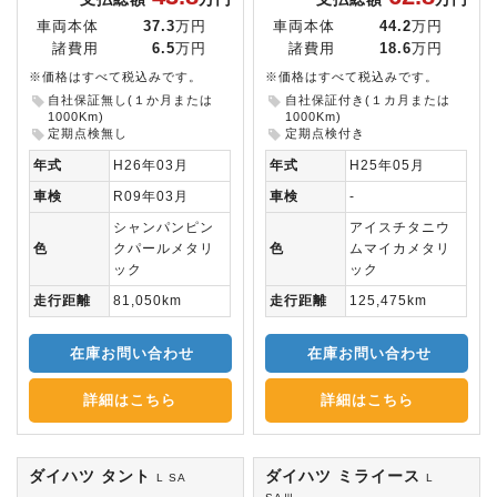
車両本体
37.3
万円
車両本体
44.2
万円
諸費用
6.5
万円
諸費用
18.6
万円
※価格はすべて税込みです。
※価格はすべて税込みです。
自社保証無し(１か月または
自社保証付き(１カ月または
1000Km)
1000Km)
定期点検無し
定期点検付き
年式
H26年03月
年式
H25年05月
車検
R09年03月
車検
-
シャンパンピン
アイスチタニウ
色
クパールメタリ
色
ムマイカメタリ
ック
ック
走行距離
81,050km
走行距離
125,475km
在庫お問い合わせ
在庫お問い合わせ
詳細はこちら
詳細はこちら
ダイハツ タント
ダイハツ ミライース
L SA
L