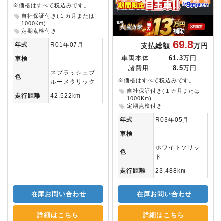
※価格はすべて税込みです。
自社保証付き(１カ月または
1000Km)
定期点検付き
69.8
年式
R01年07月
支払総額
万円
車両本体
61.3
万円
車検
-
諸費用
8.5
万円
スプラッシュブ
色
※価格はすべて税込みです。
ルーメタリック
自社保証付き(１カ月または
走行距離
42,522km
1000Km)
定期点検付き
年式
R03年05月
車検
-
ホワイトソリッ
色
ド
走行距離
23,488km
在庫お問い合わせ
在庫お問い合わせ
詳細はこちら
詳細はこちら