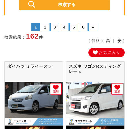
1
2
3
4
5
6
»
162
検索結果：
件
[ 価格：
高
｜
安
]
お気に入り
ダイハツ ミライース
スズキ ワゴンRスティング
X
レー
X
追加
追加