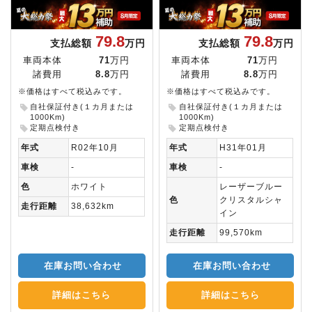
79.8
79.8
支払総額
万円
支払総額
万円
車両本体
71
万円
車両本体
71
万円
諸費用
8.8
万円
諸費用
8.8
万円
※価格はすべて税込みです。
※価格はすべて税込みです。
自社保証付き(１カ月または
自社保証付き(１カ月または
1000Km)
1000Km)
定期点検付き
定期点検付き
年式
R02年10月
年式
H31年01月
車検
-
車検
-
色
ホワイト
レーザーブルー
色
クリスタルシャ
走行距離
38,632km
イン
走行距離
99,570km
在庫お問い合わせ
在庫お問い合わせ
詳細はこちら
詳細はこちら