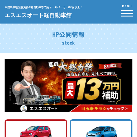
menu
四国中央地区最大級の軽自動車専門店 オールメーカー200台以上！
エスエスオート軽自動車館
HP公開情報
stock