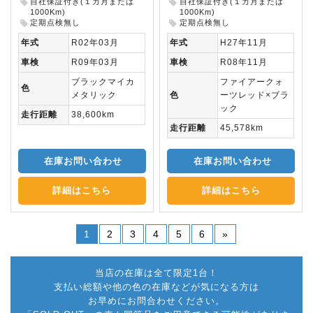
自社保証付き(１カ月または
自社保証付き(１カ月または
1000Km)
1000Km)
定期点検無し
定期点検無し
年式
R02年03月
年式
H27年11月
車検
R09年03月
車検
R08年11月
ブラックマイカ
ファイアークォ
色
メタリック
色
ーツレッド×ブラ
ック
走行距離
38,600km
走行距離
45,578km
在庫お問い合わせ
在庫お問い合わせ
詳細はこちら
詳細はこちら
1
2
3
4
5
6
»
当店の在庫は全て限定1台！
支払い総額や他の色の在庫などが気になる方は
お早めにお問合わせください。