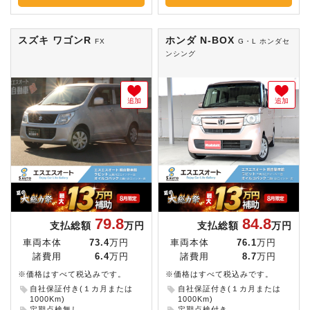
スズキ ワゴンR
ホンダ N-BOX
FX
G・L ホンダセ
ンシング
追加
追加
79.8
84.8
支払総額
万円
支払総額
万円
車両本体
73.4
万円
車両本体
76.1
万円
諸費用
6.4
万円
諸費用
8.7
万円
※価格はすべて税込みです。
※価格はすべて税込みです。
自社保証付き(１カ月または
自社保証付き(１カ月または
1000Km)
1000Km)
定期点検無し
定期点検付き