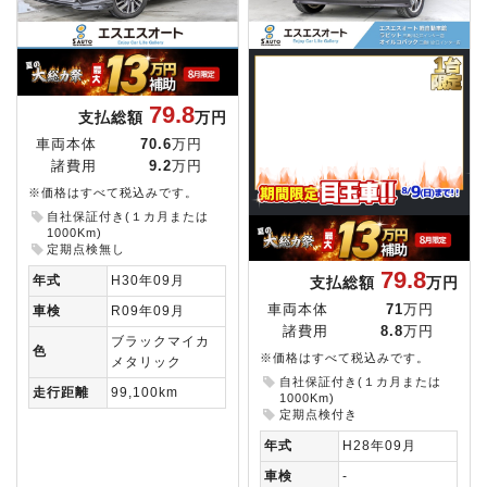
79.8
支払総額
万円
車両本体
70.6
万円
諸費用
9.2
万円
※価格はすべて税込みです。
自社保証付き(１カ月または
1000Km)
定期点検無し
79.8
年式
H30年09月
支払総額
万円
車両本体
71
万円
車検
R09年09月
諸費用
8.8
万円
ブラックマイカ
色
※価格はすべて税込みです。
メタリック
自社保証付き(１カ月または
走行距離
99,100km
1000Km)
定期点検付き
年式
H28年09月
車検
-