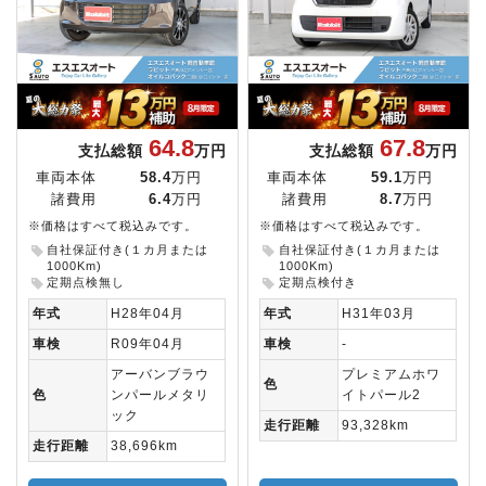
64.8
67.8
支払総額
万円
支払総額
万円
車両本体
58.4
万円
車両本体
59.1
万円
諸費用
6.4
万円
諸費用
8.7
万円
※価格はすべて税込みです。
※価格はすべて税込みです。
自社保証付き(１カ月または
自社保証付き(１カ月または
1000Km)
1000Km)
定期点検無し
定期点検付き
年式
H28年04月
年式
H31年03月
車検
R09年04月
車検
-
アーバンブラウ
プレミアムホワ
色
色
ンパールメタリ
イトパール2
ック
走行距離
93,328km
走行距離
38,696km