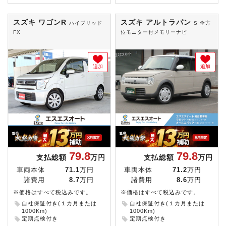
スズキ ワゴンR
スズキ アルトラパン
ハイブリッド
S 全方
FX
位モニター付メモリーナビ
追加
追加
79.8
79.8
支払総額
万円
支払総額
万円
車両本体
71.1
万円
車両本体
71.2
万円
諸費用
8.7
万円
諸費用
8.6
万円
※価格はすべて税込みです。
※価格はすべて税込みです。
自社保証付き(１カ月または
自社保証付き(１カ月または
1000Km)
1000Km)
定期点検付き
定期点検付き