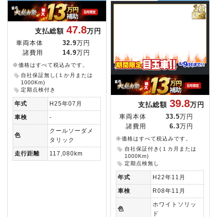
47.8
支払総額
万円
車両本体
32.9
万円
諸費用
14.9
万円
※価格はすべて税込みです。
自社保証無し(１か月または
1000Km)
定期点検付き
39.8
年式
H25年07月
支払総額
万円
車両本体
33.5
万円
車検
-
諸費用
6.3
万円
クールソーダメ
色
※価格はすべて税込みです。
タリック
自社保証付き(１カ月または
走行距離
117,080km
1000Km)
定期点検無し
年式
H22年11月
車検
R08年11月
ホワイトソリッ
色
ド