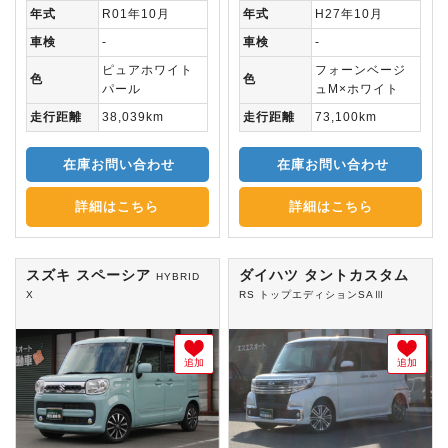
年式
R01年10月
年式
H27年10月
車検
-
車検
-
ピュアホワイト
フォーンベージ
色
色
パール
ュM×ホワイト
走行距離
38,039km
走行距離
73,100km
在庫お問い合わせ
在庫お問い合わせ
詳細はこちら
詳細はこちら
スズキ スペーシア
ダイハツ タントカスタム
HYBRID
X
RS トップエディションSAⅢ
追加
追加