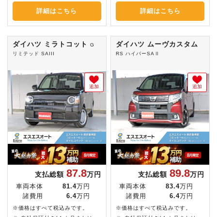
詳細はこちら
詳細はこちら
ダイハツ ミラトコット
ダイハツ ムーヴカスタム
G
リミテッド SAIII
RS ハイパーSAⅡ
追加
追加
87.8
89.8
支払総額
万円
支払総額
万円
車両本体
81.4
万円
車両本体
83.4
万円
諸費用
6.4
万円
諸費用
6.4
万円
※価格はすべて税込みです。
※価格はすべて税込みです。