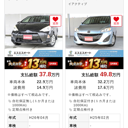
イアクティブ
追加
追加
37.8
49.8
支払総額
万円
支払総額
万円
車両本体
22.9
万円
車両本体
32.2
万円
諸費用
14.9
万円
諸費用
17.6
万円
※価格はすべて税込みです。
※価格はすべて税込みです。
自社保証無し(１か月または
自社保証付き(１カ月または
1000Km)
1000Km)
定期点検付き
定期点検付き
年式
H26年04月
年式
H25年02月
車検
-
車検
-