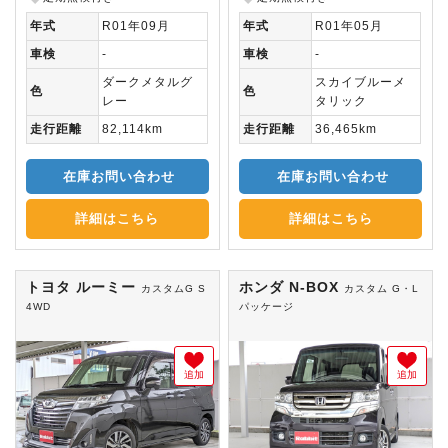
年式
R01年09月
年式
R01年05月
車検
-
車検
-
ダークメタルグ
スカイブルーメ
色
色
レー
タリック
走行距離
82,114km
走行距離
36,465km
在庫お問い合わせ
在庫お問い合わせ
詳細はこちら
詳細はこちら
トヨタ ルーミー
ホンダ N-BOX
カスタムG S
カスタム G・L
4WD
パッケージ
追加
追加