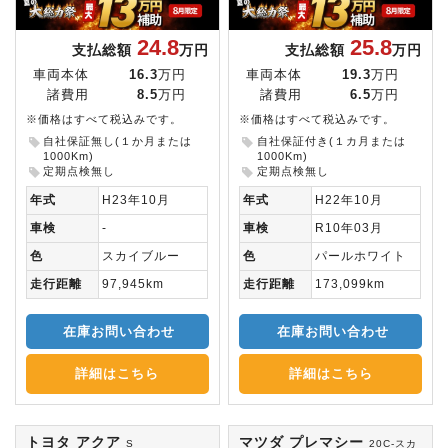
24.8
25.8
支払総額
万円
支払総額
万円
車両本体
16.3
万円
車両本体
19.3
万円
諸費用
8.5
万円
諸費用
6.5
万円
※価格はすべて税込みです。
※価格はすべて税込みです。
自社保証無し(１か月または
自社保証付き(１カ月または
1000Km)
1000Km)
定期点検無し
定期点検無し
年式
H23年10月
年式
H22年10月
車検
-
車検
R10年03月
色
スカイブルー
色
パールホワイト
走行距離
97,945km
走行距離
173,099km
在庫お問い合わせ
在庫お問い合わせ
詳細はこちら
詳細はこちら
トヨタ アクア
マツダ プレマシー
S
20C-スカ