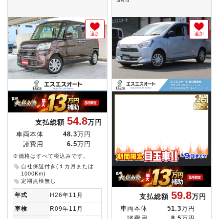
SAⅢ
追加
追加
54.8
支払総額
万円
車両本体
48.3
万円
諸費用
6.5
万円
※価格はすべて税込みです。
自社保証付き(１カ月または
1000Km)
定期点検無し
59.8
年式
H26年11月
支払総額
万円
車両本体
51.3
万円
車検
R09年11月
諸費用
8.5
万円