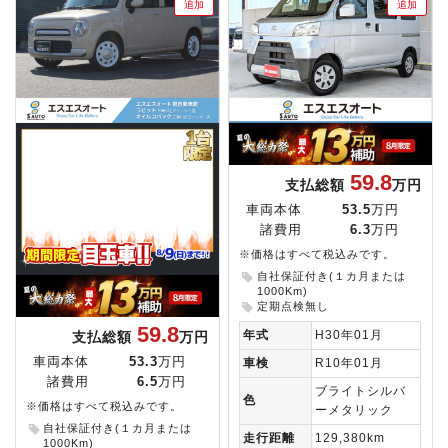
追加
追加
59.8
支払総額
万円
車両本体
53.5
万円
諸費用
6.3
万円
※価格はすべて税込みです。
自社保証付き(１カ月または
1000Km)
定期点検無し
59.8
年式
H30年01月
支払総額
万円
車両本体
53.3
万円
車検
R10年01月
諸費用
6.5
万円
ブライトシルバ
色
※価格はすべて税込みです。
ーメタリック
自社保証付き(１カ月または
走行距離
129,380km
1000Km)