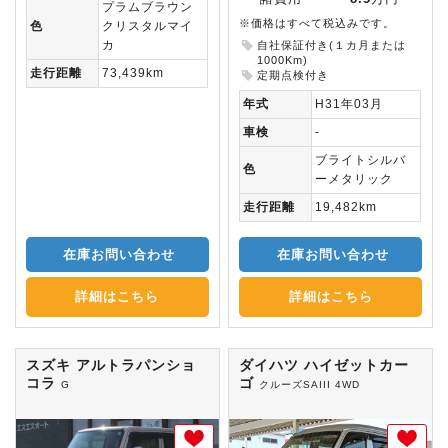
プラムブラウン
※価格はすべて税込みです。
色
クリスタルマイ
カ
自社保証付き(１カ月または
1000Km)
走行距離
73,439km
定期点検付き
年式
H31年03月
車検
-
ブライトシルバ
色
ーメタリック
走行距離
19,482km
在庫お問い合わせ
在庫お問い合わせ
詳細はこちら
詳細はこちら
スズキ アルトラパンショ
ダイハツ ハイゼットカー
コラ
ゴ
G
クルーズSAIII 4WD