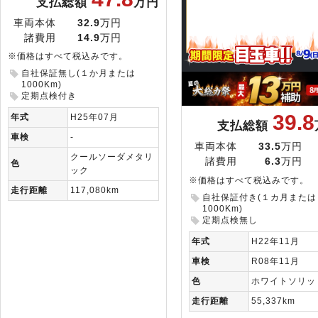
支払総額
万円
車両本体
32.9
万円
諸費用
14.9
万円
※価格はすべて税込みです。
自社保証無し(１か月または
1000Km)
定期点検付き
39.8
年式
H25年07月
支払総額
車検
-
車両本体
33.5
万円
クールソーダメタリ
諸費用
6.3
万円
色
ック
※価格はすべて税込みです。
走行距離
117,080km
自社保証付き(１カ月または
1000Km)
定期点検無し
年式
H22年11月
車検
R08年11月
色
ホワイトソリッ
走行距離
55,337km