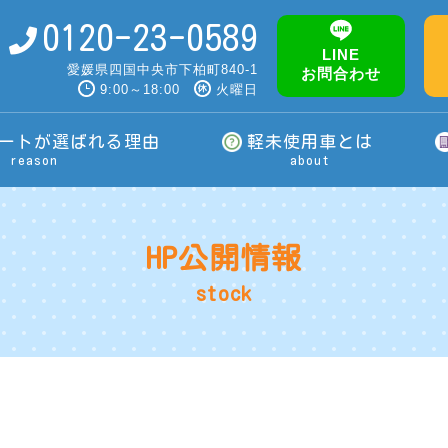
0120-23-0589
LINE
愛媛県四国中央市下柏町840-1
お問合わせ
9:00～18:00
火曜日
ートが選ばれる理由
軽未使用車とは
reason
about
HP公開情報
stock