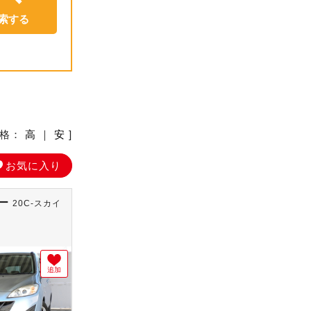
価格：
高
｜
安
]
お気に入り
シー
20C-スカイ
追加