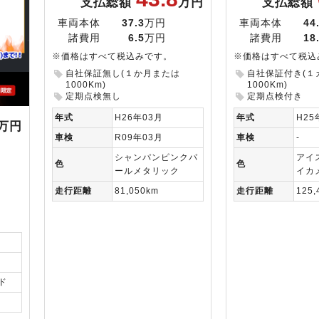
支払総額
万円
支払総額
車両本体
37.3
万円
車両本体
44
諸費用
6.5
万円
諸費用
18
※価格はすべて税込みです。
※価格はすべて税込
自社保証無し(１か月または
自社保証付き(１
1000Km)
1000Km)
定期点検無し
定期点検付き
年式
H26年03月
年式
H25
万円
車検
R09年03月
車検
-
シャンパンピンクパ
アイ
色
色
ールメタリック
イカ
走行距離
81,050km
走行距離
125,
ド