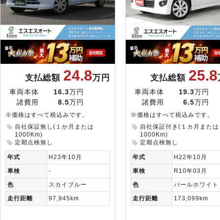
24.8
25.8
支払総額
万円
支払総額
車両本体
16.3
万円
車両本体
19.3
万円
諸費用
8.5
万円
諸費用
6.5
万円
※価格はすべて税込みです。
※価格はすべて税込みです。
自社保証無し(１か月または
自社保証付き(１カ月または
1000Km)
1000Km)
定期点検無し
定期点検無し
年式
H23年10月
年式
H22年10月
車検
-
車検
R10年03月
色
スカイブルー
色
パールホワイト
走行距離
97,945km
走行距離
173,099km