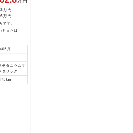
万円
.2
万円
.6
万円
みです。
カ月または
年05月
スチタニウムマ
メタリック
475km