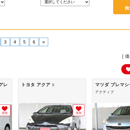
3
4
5
6
»
[ 
グレ
トヨタ アクア
マツダ プレマ
S
アクティブ
追加
追加