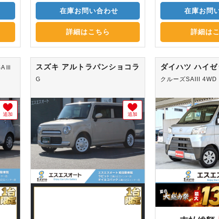
在庫お問い合わせ
在庫お問
詳細はこちら
詳細は
スズキ アルトラパンショコラ
ダイハツ ハイ
SAⅢ
G
クルーズSAIII 4WD
追加
追加