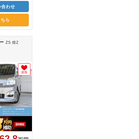
い合わせ
こちら
シー
ZS 煌Z
追加
62.8