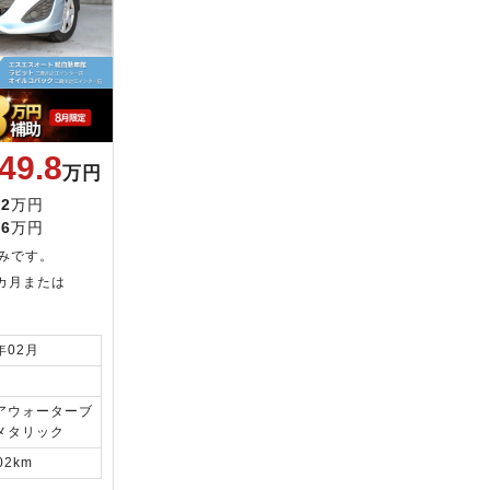
49.8
万円
.2
万円
.6
万円
みです。
カ月または
年02月
アウォーターブ
メタリック
02km