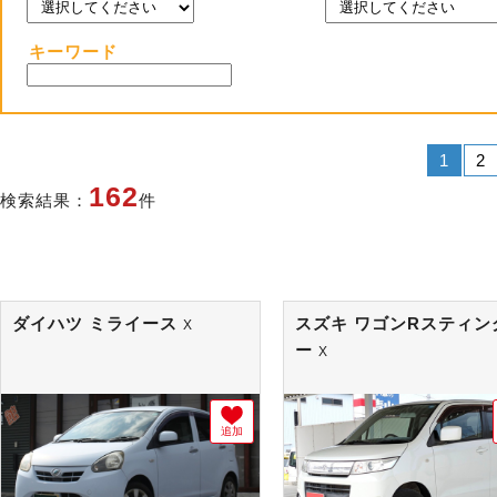
キーワード
1
2
162
検索結果：
件
ダイハツ ミライース
スズキ ワゴンRスティン
X
ー
X
追加