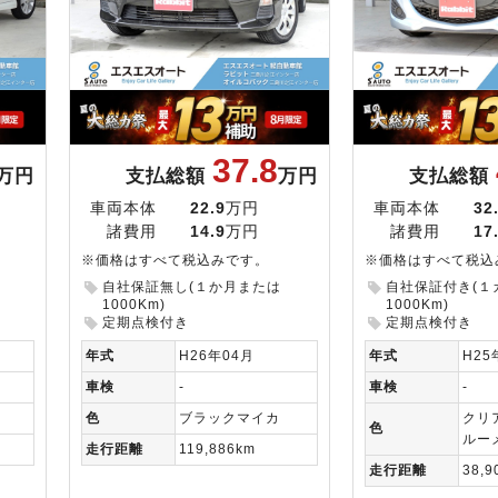
37.8
万円
支払総額
万円
支払総額
車両本体
22.9
万円
車両本体
32
諸費用
14.9
万円
諸費用
17
※価格はすべて税込みです。
※価格はすべて税込
自社保証無し(１か月または
自社保証付き(１
1000Km)
1000Km)
定期点検付き
定期点検付き
年式
H26年04月
年式
H25
車検
-
車検
-
色
ブラックマイカ
クリ
色
ルー
走行距離
119,886km
走行距離
38,9