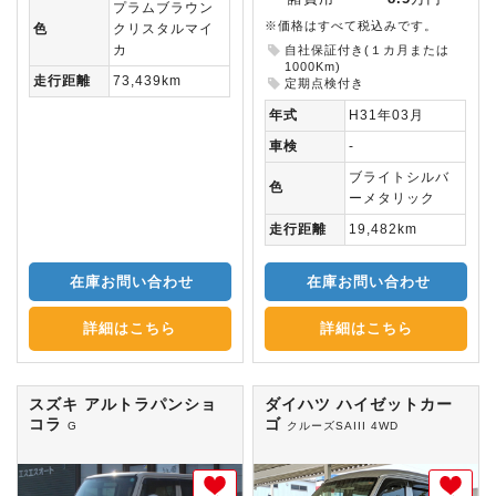
プラムブラウン
※価格はすべて税込みです。
色
クリスタルマイ
カ
自社保証付き(１カ月または
1000Km)
走行距離
73,439km
定期点検付き
年式
H31年03月
車検
-
ブライトシルバ
色
ーメタリック
走行距離
19,482km
在庫お問い合わせ
在庫お問い合わせ
詳細はこちら
詳細はこちら
スズキ アルトラパンショ
ダイハツ ハイゼットカー
コラ
ゴ
G
クルーズSAIII 4WD