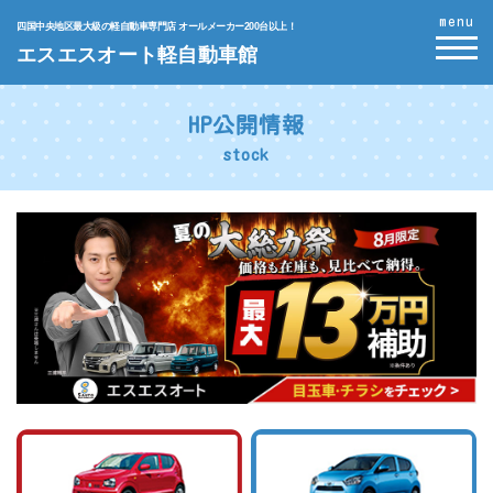
menu
四国中央地区最大級の軽自動車専門店 オールメーカー200台以上！
エスエスオート軽自動車館
HP公開情報
stock