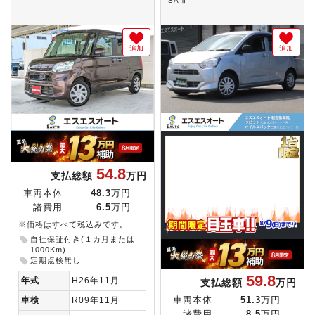
SAⅢ
追加
追加
54.8
支払総額
万円
車両本体
48.3
万円
諸費用
6.5
万円
※価格はすべて税込みです。
自社保証付き(１カ月または
1000Km)
定期点検無し
59.8
年式
H26年11月
支払総額
万円
車両本体
51.3
万円
車検
R09年11月
諸費用
8.5
万円