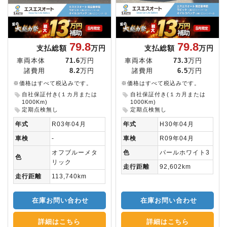
79.8
79.8
支払総額
万円
支払総額
万円
車両本体
71.6
万円
車両本体
73.3
万円
諸費用
8.2
万円
諸費用
6.5
万円
※価格はすべて税込みです。
※価格はすべて税込みです。
自社保証付き(１カ月または
自社保証付き(１カ月または
1000Km)
1000Km)
定期点検無し
定期点検無し
年式
R03年04月
年式
H30年04月
車検
-
車検
R09年04月
オフブルーメタ
色
パールホワイト3
色
リック
走行距離
92,602km
走行距離
113,740km
在庫お問い合わせ
在庫お問い合わせ
詳細はこちら
詳細はこちら