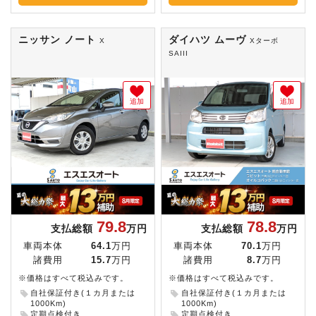
ニッサン ノート
ダイハツ ムーヴ
X
Xターボ
SAIII
追加
追加
79.8
78.8
支払総額
万円
支払総額
万円
車両本体
64.1
万円
車両本体
70.1
万円
諸費用
15.7
万円
諸費用
8.7
万円
※価格はすべて税込みです。
※価格はすべて税込みです。
自社保証付き(１カ月または
自社保証付き(１カ月または
1000Km)
1000Km)
定期点検付き
定期点検付き