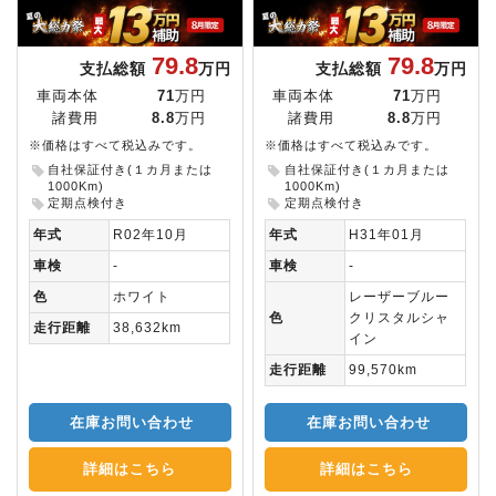
79.8
79.8
支払総額
万円
支払総額
万円
車両本体
71
万円
車両本体
71
万円
諸費用
8.8
万円
諸費用
8.8
万円
※価格はすべて税込みです。
※価格はすべて税込みです。
自社保証付き(１カ月または
自社保証付き(１カ月または
1000Km)
1000Km)
定期点検付き
定期点検付き
年式
R02年10月
年式
H31年01月
車検
-
車検
-
色
ホワイト
レーザーブルー
色
クリスタルシャ
走行距離
38,632km
イン
走行距離
99,570km
在庫お問い合わせ
在庫お問い合わせ
詳細はこちら
詳細はこちら