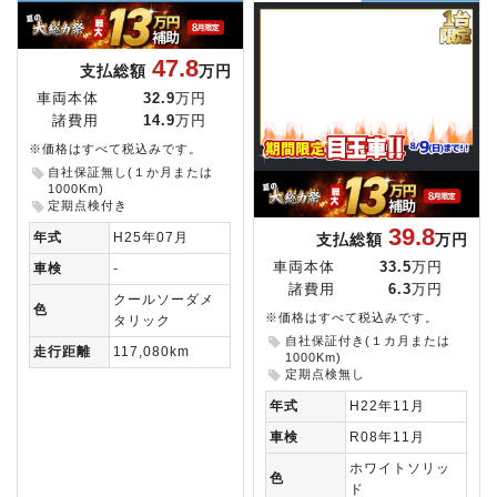
47.8
支払総額
万円
車両本体
32.9
万円
諸費用
14.9
万円
※価格はすべて税込みです。
自社保証無し(１か月または
1000Km)
定期点検付き
39.8
年式
H25年07月
支払総額
万円
車両本体
33.5
万円
車検
-
諸費用
6.3
万円
クールソーダメ
色
※価格はすべて税込みです。
タリック
自社保証付き(１カ月または
走行距離
117,080km
1000Km)
定期点検無し
年式
H22年11月
車検
R08年11月
ホワイトソリッ
色
ド