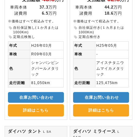
車両本体
37.3
万円
車両本体
44.2
万円
諸費用
6.5
万円
諸費用
18.6
万円
※価格はすべて税込みです。
※価格はすべて税込みです。
自社保証無し(１か月または
自社保証付き(１カ月または
1000Km)
1000Km)
定期点検無し
定期点検付き
年式
H26年03月
年式
H25年05月
車検
R09年03月
車検
-
シャンパンピン
アイスチタニウ
色
クパールメタリ
色
ムマイカメタリ
ック
ック
走行距離
81,050km
走行距離
125,475km
在庫お問い合わせ
在庫お問い合わせ
詳細はこちら
詳細はこちら
ダイハツ タント
ダイハツ ミライース
L SA
L