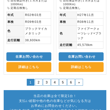
自社保証付き(１カ月または
自社保証付き(１カ月または
1000Km)
1000Km)
定期点検無し
定期点検無し
年式
R02年03月
年式
H27年11月
車検
R09年03月
車検
R08年11月
ブラックマイカ
ファイアークォ
色
メタリック
色
ーツレッド×ブラ
ック
走行距離
38,600km
走行距離
45,578km
在庫お問い合わせ
在庫お問い合わせ
詳細はこちら
詳細はこちら
1
2
3
4
5
6
»
当店の在庫は全て限定1台！
支払い総額や他の色の在庫などが気になる方は
お早めにお問合わせください。