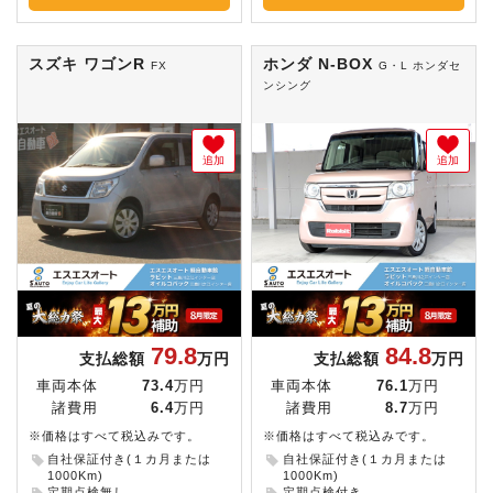
スズキ ワゴンR
ホンダ N-BOX
FX
G・L ホンダセ
ンシング
追加
追加
79.8
84.8
支払総額
万円
支払総額
万円
車両本体
73.4
万円
車両本体
76.1
万円
諸費用
6.4
万円
諸費用
8.7
万円
※価格はすべて税込みです。
※価格はすべて税込みです。
自社保証付き(１カ月または
自社保証付き(１カ月または
1000Km)
1000Km)
定期点検無し
定期点検付き