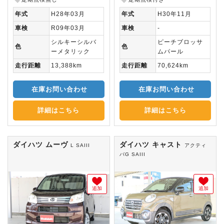
年式
H28年03月
年式
H30年11月
車検
R09年03月
車検
-
シルキーシルバ
ピーチブロッサ
色
色
ーメタリック
ムパール
走行距離
13,388km
走行距離
70,624km
在庫お問い合わせ
在庫お問い合わせ
詳細はこちら
詳細はこちら
ダイハツ ムーヴ
ダイハツ キャスト
L SAIII
アクティ
バG SAIII
追加
追加