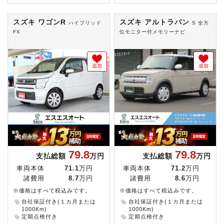
スズキ ワゴンR
スズキ アルトラパン
ハイブリッド
S 全方
FX
位モニター付メモリーナビ
追加
追加
79.8
79.8
支払総額
万円
支払総額
万円
車両本体
71.1
万円
車両本体
71.2
万円
諸費用
8.7
万円
諸費用
8.6
万円
※価格はすべて税込みです。
※価格はすべて税込みです。
自社保証付き(１カ月または
自社保証付き(１カ月または
1000Km)
1000Km)
定期点検付き
定期点検付き