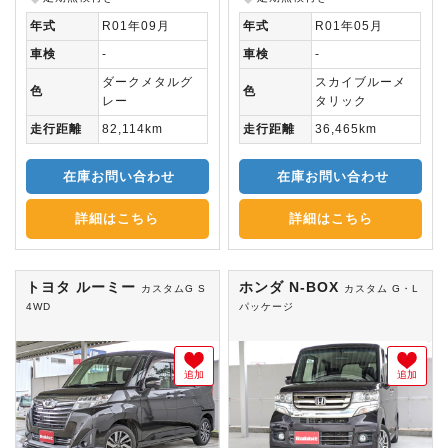
年式
R01年09月
年式
R01年05月
車検
-
車検
-
ダークメタルグ
スカイブルーメ
色
色
レー
タリック
走行距離
82,114km
走行距離
36,465km
在庫お問い合わせ
在庫お問い合わせ
詳細はこちら
詳細はこちら
トヨタ ルーミー
ホンダ N-BOX
カスタムG S
カスタム G・L
4WD
パッケージ
追加
追加