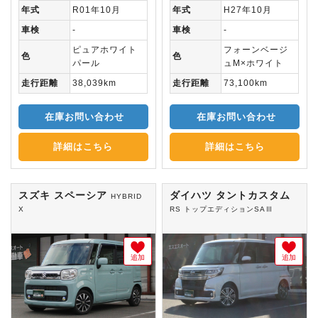
年式
R01年10月
年式
H27年10月
車検
-
車検
-
ピュアホワイト
フォーンベージ
色
色
パール
ュM×ホワイト
走行距離
38,039km
走行距離
73,100km
在庫お問い合わせ
在庫お問い合わせ
詳細はこちら
詳細はこちら
スズキ スペーシア
ダイハツ タントカスタム
HYBRID
X
RS トップエディションSAⅢ
追加
追加