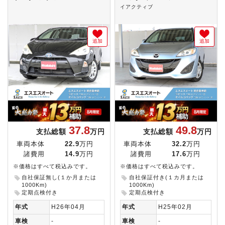
イアクティブ
追加
追加
37.8
49.8
支払総額
万円
支払総額
万円
車両本体
22.9
万円
車両本体
32.2
万円
諸費用
14.9
万円
諸費用
17.6
万円
※価格はすべて税込みです。
※価格はすべて税込みです。
自社保証無し(１か月または
自社保証付き(１カ月または
1000Km)
1000Km)
定期点検付き
定期点検付き
年式
H26年04月
年式
H25年02月
車検
-
車検
-