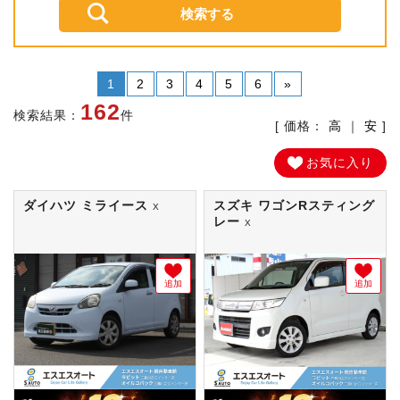
1
2
3
4
5
6
»
162
検索結果：
件
[ 価格：
高
｜
安
]
お気に入り
ダイハツ ミライース
スズキ ワゴンRスティング
X
レー
X
追加
追加