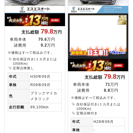
79.8
支払総額
万円
車両本体
70.6
万円
諸費用
9.2
万円
※価格はすべて税込みです。
自社保証付き(１カ月または
1000Km)
定期点検無し
79.8
年式
H30年09月
支払総額
万円
車両本体
71
万円
車検
R09年09月
諸費用
8.8
万円
ブラックマイカ
色
※価格はすべて税込みです。
メタリック
自社保証付き(１カ月または
走行距離
99,100km
1000Km)
定期点検付き
年式
H28年09月
車検
-