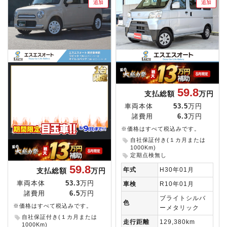
追加
追加
59.8
支払総額
万円
車両本体
53.5
万円
諸費用
6.3
万円
※価格はすべて税込みです。
自社保証付き(１カ月または
1000Km)
定期点検無し
59.8
年式
H30年01月
支払総額
万円
車両本体
53.3
万円
車検
R10年01月
諸費用
6.5
万円
ブライトシルバ
色
※価格はすべて税込みです。
ーメタリック
自社保証付き(１カ月または
走行距離
129,380km
1000Km)