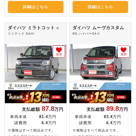
詳細はこちら
詳細はこちら
ダイハツ ミラトコット
ダイハツ ムーヴカスタム
G
リミテッド SAIII
RS ハイパーSAⅡ
追加
追加
87.8
89.8
支払総額
万円
支払総額
万円
車両本体
81.4
万円
車両本体
83.4
万円
諸費用
6.4
万円
諸費用
6.4
万円
※価格はすべて税込みです。
※価格はすべて税込みです。