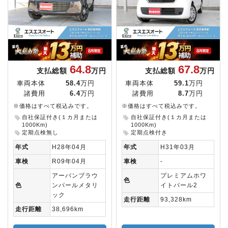
64.8
67.8
支払総額
万円
支払総額
万円
車両本体
58.4
万円
車両本体
59.1
万円
諸費用
6.4
万円
諸費用
8.7
万円
※価格はすべて税込みです。
※価格はすべて税込みです。
自社保証付き(１カ月または
自社保証付き(１カ月または
1000Km)
1000Km)
定期点検無し
定期点検付き
年式
H28年04月
年式
H31年03月
車検
R09年04月
車検
-
アーバンブラウ
プレミアムホワ
色
色
ンパールメタリ
イトパール2
ック
走行距離
93,328km
走行距離
38,696km