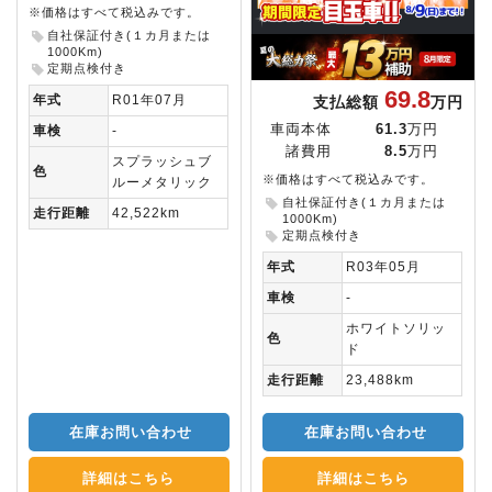
※価格はすべて税込みです。
自社保証付き(１カ月または
1000Km)
定期点検付き
69.8
年式
R01年07月
支払総額
万円
車両本体
61.3
万円
車検
-
諸費用
8.5
万円
スプラッシュブ
色
※価格はすべて税込みです。
ルーメタリック
自社保証付き(１カ月または
走行距離
42,522km
1000Km)
定期点検付き
年式
R03年05月
車検
-
ホワイトソリッ
色
ド
走行距離
23,488km
在庫お問い合わせ
在庫お問い合わせ
詳細はこちら
詳細はこちら