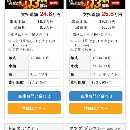
24.8
25.8
支払総額
万円
支払総額
万円
車両本体
16.3
万円
車両本体
19.3
万円
諸費用
8.5
万円
諸費用
6.5
万円
※価格はすべて税込みです。
※価格はすべて税込みです。
自社保証無し(１か月または
自社保証付き(１カ月または
1000Km)
1000Km)
定期点検無し
定期点検無し
年式
H23年10月
年式
H22年10月
車検
-
車検
R10年03月
色
スカイブルー
色
パールホワイト
走行距離
97,945km
走行距離
173,099km
在庫お問い合わせ
在庫お問い合わせ
詳細はこちら
詳細はこちら
トヨタ アクア
マツダ プレマシー
S
20C-スカ