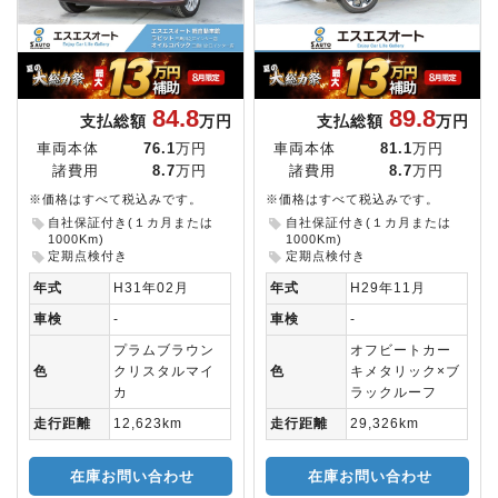
84.8
89.8
支払総額
万円
支払総額
万円
車両本体
76.1
万円
車両本体
81.1
万円
諸費用
8.7
万円
諸費用
8.7
万円
※価格はすべて税込みです。
※価格はすべて税込みです。
自社保証付き(１カ月または
自社保証付き(１カ月または
1000Km)
1000Km)
定期点検付き
定期点検付き
年式
H31年02月
年式
H29年11月
車検
-
車検
-
プラムブラウン
オフビートカー
色
クリスタルマイ
色
キメタリック×ブ
カ
ラックルーフ
走行距離
12,623km
走行距離
29,326km
在庫お問い合わせ
在庫お問い合わせ