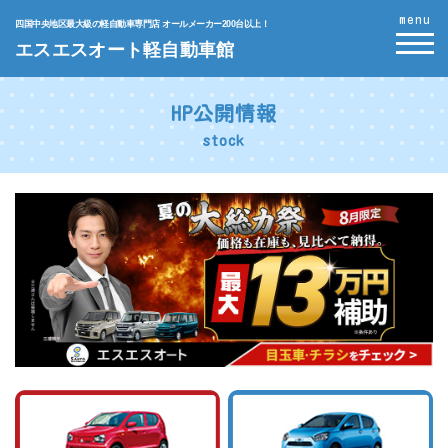
menu
四国中央地区最大級の軽自動車専門店 オールメーカー200台以上！
エスエスオート軽自動車館
HP公開情報
stock