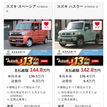
スズキ スペーシア
スズキ ハスラー
HYBRID
HYBRID G
G
追加
追加
144.8
142.8
支払総額
万円
支払総額
万円
車両本体
138.5
万円
車両本体
136.4
万円
諸費用
6.3
万円
諸費用
6.4
万円
※価格はすべて税込みです。
※価格はすべて税込みです。
自社保証付き(１カ月または
自社保証付き(１カ月または
1000Km)
1000Km)
定期点検無し
定期点検無し
年式
R07年09月
年式
R07年03月