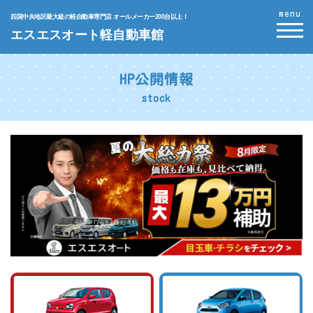
menu
四国中央地区最大級の軽自動車専門店 オールメーカー200台以上！
エスエスオート軽自動車館
HP公開情報
stock