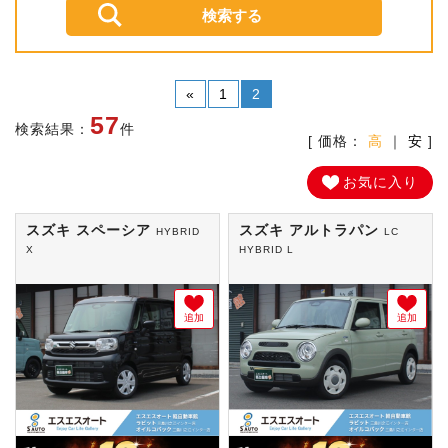
«
1
2
57
検索結果：
件
[ 価格：
高
｜
安
]
お気に入り
スズキ スペーシア
スズキ アルトラパン
HYBRID
LC
X
HYBRID L
追加
追加