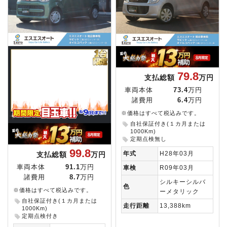
79.8
支払総額
万円
車両本体
73.4
万円
諸費用
6.4
万円
※価格はすべて税込みです。
自社保証付き(１カ月または
1000Km)
定期点検無し
99.8
年式
H28年03月
支払総額
万円
車両本体
91.1
万円
車検
R09年03月
諸費用
8.7
万円
シルキーシルバ
色
※価格はすべて税込みです。
ーメタリック
自社保証付き(１カ月または
走行距離
13,388km
1000Km)
定期点検付き