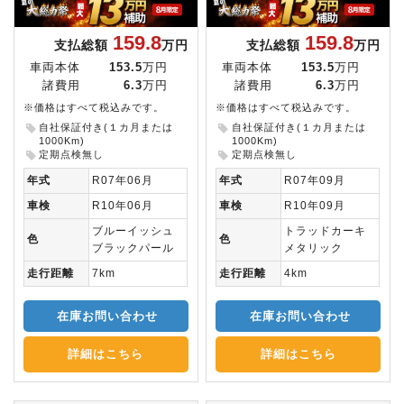
159.8
159.8
支払総額
万円
支払総額
万円
車両本体
153.5
万円
車両本体
153.5
万円
諸費用
6.3
万円
諸費用
6.3
万円
※価格はすべて税込みです。
※価格はすべて税込みです。
自社保証付き(１カ月または
自社保証付き(１カ月または
1000Km)
1000Km)
定期点検無し
定期点検無し
年式
R07年06月
年式
R07年09月
車検
R10年06月
車検
R10年09月
ブルーイッシュ
トラッドカーキ
色
色
ブラックパール
メタリック
走行距離
7km
走行距離
4km
在庫お問い合わせ
在庫お問い合わせ
詳細はこちら
詳細はこちら