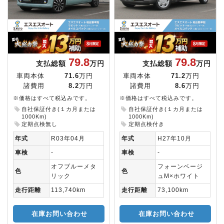
79.8
79.8
支払総額
万円
支払総額
万円
車両本体
71.6
万円
車両本体
71.2
万円
諸費用
8.2
万円
諸費用
8.6
万円
※価格はすべて税込みです。
※価格はすべて税込みです。
自社保証付き(１カ月または
自社保証付き(１カ月または
1000Km)
1000Km)
定期点検無し
定期点検付き
年式
R03年04月
年式
H27年10月
車検
-
車検
-
オフブルーメタ
フォーンベージ
色
色
リック
ュM×ホワイト
走行距離
113,740km
走行距離
73,100km
在庫お問い合わせ
在庫お問い合わせ