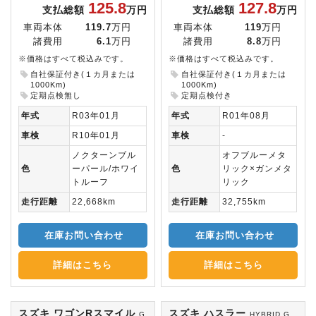
125.8
127.8
支払総額
万円
支払総額
万円
車両本体
119.7
万円
車両本体
119
万円
諸費用
6.1
万円
諸費用
8.8
万円
※価格はすべて税込みです。
※価格はすべて税込みです。
自社保証付き(１カ月または
自社保証付き(１カ月または
1000Km)
1000Km)
定期点検無し
定期点検付き
年式
R03年01月
年式
R01年08月
車検
R10年01月
車検
-
ノクターンブル
オフブルーメタ
色
ーパール/ホワイ
色
リック×ガンメタ
トルーフ
リック
走行距離
22,668km
走行距離
32,755km
在庫お問い合わせ
在庫お問い合わせ
詳細はこちら
詳細はこちら
スズキ ワゴンRスマイル
スズキ ハスラー
G
HYBRID G