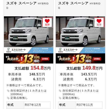
スズキ スペーシア
スズキ スペーシア
HYBRID
HYBRID
G
G
追加
追加
154.8
149.8
支払総額
万円
支払総額
万円
車両本体
148.5
万円
車両本体
143.5
万円
諸費用
6.3
万円
諸費用
6.3
万円
※価格はすべて税込みです。
※価格はすべて税込みです。
自社保証付き(１カ月または
自社保証付き(１カ月または
1000Km)
1000Km)
定期点検無し
定期点検無し
年式
R07年12月
年式
R07年11月