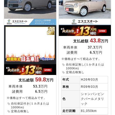
43.8
支払総額
万円
車両本体
37.3
万円
諸費用
6.5
万円
※価格はすべて税込みです。
自社保証無し(１か月または
1000Km)
定期点検無し
59.8
年式
H26年03月
支払総額
万円
車両本体
53.3
万円
車検
R09年03月
諸費用
6.5
万円
シャンパンピン
※価格はすべて税込みです。
色
クパールメタリ
ック
自社保証付き(１カ月または
1000Km)
走行距離
81,050km
定期点検無し