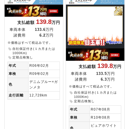
139.8
支払総額
万円
車両本体
133.6
万円
諸費用
6.2
万円
※価格はすべて税込みです。
自社保証付き(１カ月または
1000Km)
定期点検無し
139.8
年式
R06年02月
支払総額
万円
車両本体
133.5
万円
車検
R09年02月
諸費用
6.3
万円
デニムブルー×ガ
色
※価格はすべて税込みです。
ンメタ
自社保証付き(１カ月または
走行距離
12,728km
1000Km)
定期点検無し
年式
R07年08月
車検
R10年08月
ピュアホワイト
色