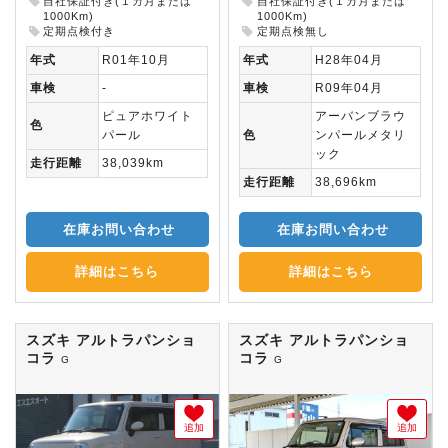
自社保証付き(１カ月または
自社保証付き(１カ月または
1000Km)
1000Km)
定期点検付き
定期点検無し
年式
R01年10月
年式
H28年04月
車検
-
車検
R09年04月
ピュアホワイト
アーバンブラウ
色
パール
色
ンパールメタリ
ック
走行距離
38,039km
走行距離
38,696km
在庫お問い合わせ
在庫お問い合わせ
詳細はこちら
詳細はこちら
スズキ アルトラパンショ
スズキ アルトラパンショ
コラ
コラ
G
G
追加
追加