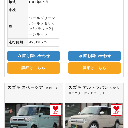
年式
R01年06月
車検
-
ツールグリーン
パールメタリッ
色
ク/ブラック2ト
ーンルーフ
走行距離
49,838km
在庫お問い合わせ
在庫お問い合わせ
詳細はこちら
詳細はこちら
スズキ スペーシア
スズキ アルトラパン
HYBRID
S 全方
X
位モニター付メモリーナビ
追加
追加