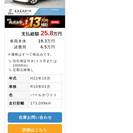
25.8
支払総額
万円
車両本体
19.3
万円
諸費用
6.5
万円
※価格はすべて税込みです。
自社保証付き(１カ月または
1000Km)
定期点検無し
年式
H22年10月
車検
R10年03月
色
パールホワイト
走行距離
173,099km
在庫お問い合わせ
詳細はこちら