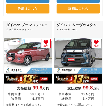
詳細はこちら
詳細はこちら
ダイハツ ブーン
ダイハツ ムーヴカスタム
スタイル ブ
ラックリミテッド SAIII
X VS SAⅢ 4WD
追加
追加
99.8
99.8
支払総額
万円
支払総額
万円
車両本体
90.6
万円
車両本体
93.4
万円
諸費用
9.2
万円
諸費用
6.4
万円
※価格はすべて税込みです。
※価格はすべて税込みです。