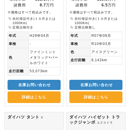
諸費用
8.7
万円
諸費用
6.5
万円
※価格はすべて税込みです。
※価格はすべて税込みです。
自社保証付き(１カ月または
自社保証付き(１カ月または
1000Km)
1000Km)
定期点検付き
定期点検無し
年式
H29年04月
年式
R07年09月
車検
-
車検
R10年03月
ファインミント
色
アイスグリーン
色
メタリック×パー
走行距離
8,142km
ルホワイト
走行距離
53,073km
在庫お問い合わせ
在庫お問い合わせ
詳細はこちら
詳細はこちら
ダイハツ タント
ダイハツ ハイゼット トラ
X
ックジャンボ
エクストラ