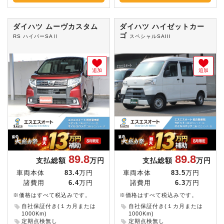
ダイハツ ムーヴカスタム
ダイハツ ハイゼットカー
ゴ
RS ハイパーSAⅡ
スペシャルSAIII
追加
追加
89.8
89.8
支払総額
万円
支払総額
万円
車両本体
83.4
万円
車両本体
83.5
万円
諸費用
6.4
万円
諸費用
6.3
万円
※価格はすべて税込みです。
※価格はすべて税込みです。
自社保証付き(１カ月または
自社保証付き(１カ月または
1000Km)
1000Km)
定期点検無し
定期点検無し