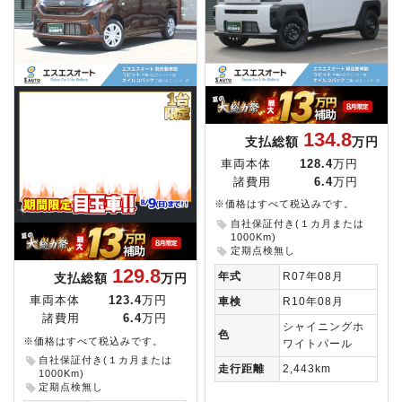
134.8
支払総額
万円
車両本体
128.4
万円
諸費用
6.4
万円
※価格はすべて税込みです。
自社保証付き(１カ月または
1000Km)
定期点検無し
129.8
年式
R07年08月
支払総額
万円
車両本体
123.4
万円
車検
R10年08月
諸費用
6.4
万円
シャイニングホ
色
※価格はすべて税込みです。
ワイトパール
自社保証付き(１カ月または
走行距離
2,443km
1000Km)
定期点検無し