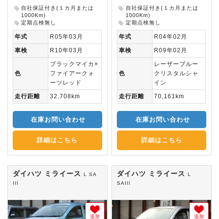
自社保証付き(１カ月または
自社保証付き(１カ月または
1000Km)
1000Km)
定期点検無し
定期点検無し
年式
R05年03月
年式
R04年02月
車検
R10年03月
車検
R09年02月
ブラックマイカ×
レーザーブルー
色
ファイアークォ
色
クリスタルシャ
ーツレッド
イン
走行距離
32,708km
走行距離
70,161km
在庫お問い合わせ
在庫お問い合わせ
詳細はこちら
詳細はこちら
ダイハツ ミライース
ダイハツ ミライース
L SA
L
III
SAIII
追加
追加