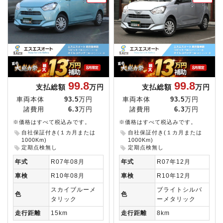
99.8
99.8
支払総額
万円
支払総額
万円
車両本体
93.5
万円
車両本体
93.5
万円
諸費用
6.3
万円
諸費用
6.3
万円
※価格はすべて税込みです。
※価格はすべて税込みです。
自社保証付き(１カ月または
自社保証付き(１カ月または
1000Km)
1000Km)
定期点検無し
定期点検無し
年式
R07年08月
年式
R07年12月
車検
R10年08月
車検
R10年12月
スカイブルーメ
ブライトシルバ
色
色
タリック
ーメタリック
走行距離
15km
走行距離
8km