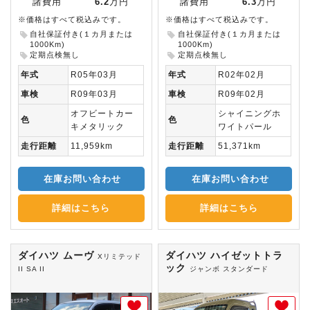
諸費用
6.2
万円
諸費用
6.3
万円
※価格はすべて税込みです。
※価格はすべて税込みです。
自社保証付き(１カ月または
自社保証付き(１カ月または
1000Km)
1000Km)
定期点検無し
定期点検無し
年式
R05年03月
年式
R02年02月
車検
R09年03月
車検
R09年02月
オフビートカー
シャイニングホ
色
色
キメタリック
ワイトパール
走行距離
11,959km
走行距離
51,371km
在庫お問い合わせ
在庫お問い合わせ
詳細はこちら
詳細はこちら
ダイハツ ムーヴ
ダイハツ ハイゼットトラ
Xリミテッド
ック
II SA II
ジャンボ スタンダード