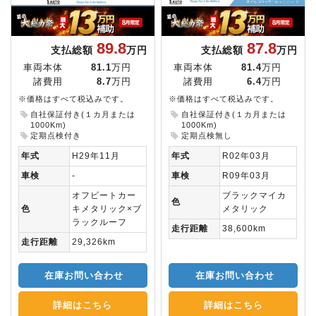
89.8
87.8
支払総額
万円
支払総額
万円
車両本体
81.1
万円
車両本体
81.4
万円
諸費用
8.7
万円
諸費用
6.4
万円
※価格はすべて税込みです。
※価格はすべて税込みです。
自社保証付き(１カ月または
自社保証付き(１カ月または
1000Km)
1000Km)
定期点検付き
定期点検無し
年式
H29年11月
年式
R02年03月
車検
-
車検
R09年03月
オフビートカー
ブラックマイカ
色
色
キメタリック×ブ
メタリック
ラックルーフ
走行距離
38,600km
走行距離
29,326km
在庫お問い合わせ
在庫お問い合わせ
詳細はこちら
詳細はこちら