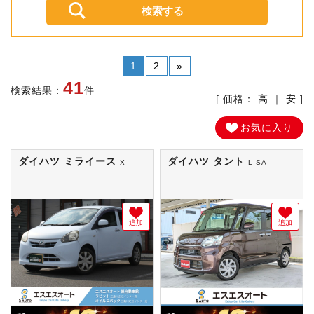
1
2
»
41
検索結果：
件
[ 価格：
高
｜
安
]
お気に入り
ダイハツ ミライース
ダイハツ タント
X
L SA
追加
追加