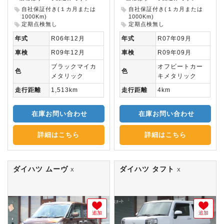
自社保証付き(１カ月または
自社保証付き(１カ月または
1000Km)
1000Km)
定期点検無し
定期点検無し
年式
R06年12月
年式
R07年09月
車検
R09年12月
車検
R09年09月
ブラックマイカ
オフビートカー
色
色
メタリック
キメタリック
走行距離
1,513km
走行距離
4km
在庫お問い合わせ
在庫お問い合わせ
詳細はこちら
詳細はこちら
ダイハツ ムーヴ
ダイハツ タフト
X
X
追加
追加