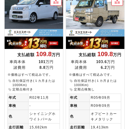
追加
追加
109.8
109.8
支払総額
万円
支払総額
万円
車両本体
101
万円
車両本体
103.6
万円
諸費用
8.8
万円
諸費用
6.2
万円
※価格はすべて税込みです。
※価格はすべて税込みです。
自社保証付き(１カ月または
自社保証付き(１カ月または
1000Km)
1000Km)
定期点検付き
定期点検無し
年式
R02年11月
年式
R05年09月
車検
-
車検
R09年09月
シャイニングホ
オフビートカー
色
色
ワイトパール
キメタリック
走行距離
15,682km
走行距離
19,413km