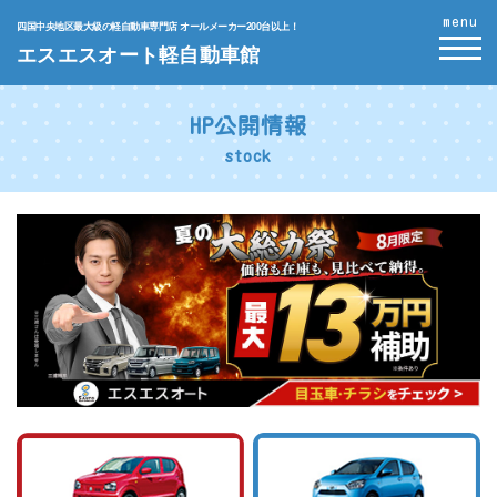
menu
四国中央地区最大級の軽自動車専門店 オールメーカー200台以上！
エスエスオート軽自動車館
HP公開情報
stock