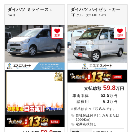
ダイハツ ミライース
ダイハツ ハイゼットカー
L
ゴ
SAⅢ
クルーズSAIII 4WD
追加
追加
59.8
支払総額
万円
車両本体
53.5
万円
諸費用
6.3
万円
※価格はすべて税込みです。
自社保証付き(１カ月または
1000Km)
定期点検無し