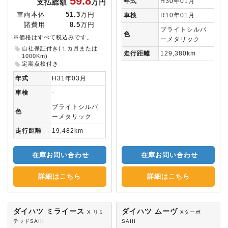
59.8
年式
H30年01月
支払総額
万円
車両本体
51.3
万円
車検
R10年01月
諸費用
8.5
万円
ブライトシルバ
色
※価格はすべて税込みです。
ーメタリック
自社保証付き(１カ月または
走行距離
129,380km
1000Km)
定期点検付き
年式
H31年03月
車検
-
ブライトシルバ
色
ーメタリック
走行距離
19,482km
在庫お問い合わせ
在庫お問い合わせ
詳細はこちら
詳細はこちら
ダイハツ ミライース
ダイハツ ムーヴ
X リミ
Xターボ
テッドSAIII
SAIII