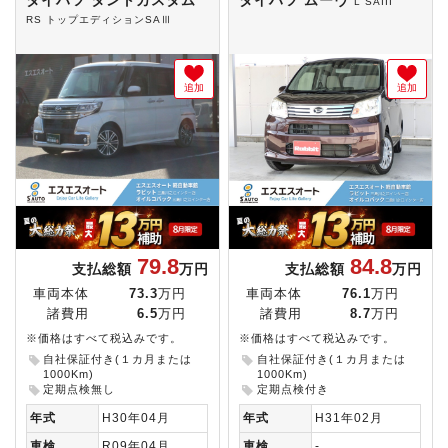
ダイハツ タントカスタム
ダイハツ ムーヴ
L SAIII
RS トップエディションSAⅢ
追加
追加
79.8
84.8
支払総額
万円
支払総額
万円
車両本体
73.3
万円
車両本体
76.1
万円
諸費用
6.5
万円
諸費用
8.7
万円
※価格はすべて税込みです。
※価格はすべて税込みです。
自社保証付き(１カ月または
自社保証付き(１カ月または
1000Km)
1000Km)
定期点検無し
定期点検付き
年式
H30年04月
年式
H31年02月
車検
R09年04月
車検
-