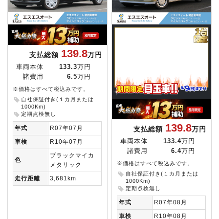
139.8
支払総額
万円
車両本体
133.3
万円
諸費用
6.5
万円
※価格はすべて税込みです。
自社保証付き(１カ月または
1000Km)
定期点検無し
139.8
年式
R07年07月
支払総額
万円
車両本体
133.4
万円
車検
R10年07月
諸費用
6.4
万円
ブラックマイカ
色
※価格はすべて税込みです。
メタリック
自社保証付き(１カ月または
走行距離
3,681km
1000Km)
定期点検無し
年式
R07年08月
車検
R10年08月