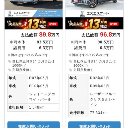
89.8
96.8
支払総額
万円
支払総額
万円
車両本体
83.5
万円
車両本体
90.5
万円
諸費用
6.3
万円
諸費用
6.3
万円
※価格はすべて税込みです。
※価格はすべて税込みです。
自社保証付き(１カ月または
自社保証付き(１カ月または
1000Km)
1000Km)
定期点検無し
定期点検無し
年式
R07年05月
年式
R02年02月
車検
R10年05月
車検
R09年02月
シャイニングホ
レーザーブルー
色
ワイトパール
色
クリスタルシャ
イン
走行距離
1,548km
走行距離
77,334km
在庫お問い合わせ
在庫お問い合わせ